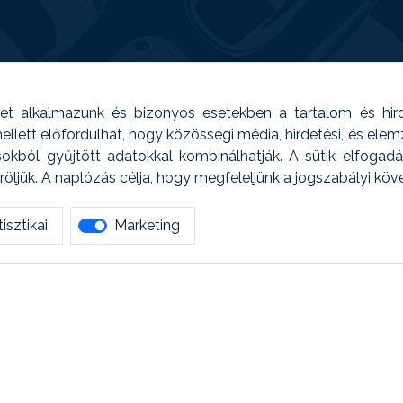
t alkalmazunk és bizonyos esetekben a tartalom és hir
 Emellett előfordulhat, hogy közösségi média, hirdetési, és el
sokból gyűjtött adatokkal kombinálhatják. A sütik elfogad
ljük. A naplózás célja, hogy megfeleljünk a jogszabályi kö
isztikai
Marketing
tetszett amit olvastál, ne habozz, keress meg min
AUTOREG - Egyéb szolgáltatások