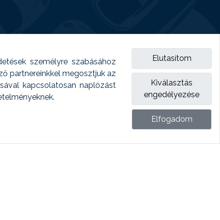
Elutasítom
detések személyre szabásához
emző partnereinkkel megosztjuk az
Kiválasztás
ásával kapcsolatosan naplózást
engedélyezése
vetelményeknek.
Elfogadom
ket.