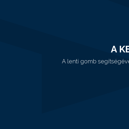
A K
A lenti gomb segítségév