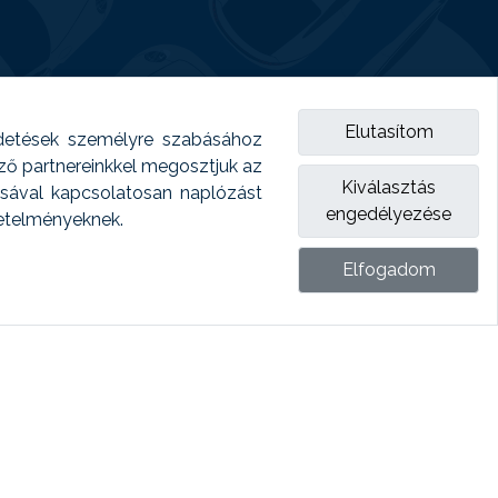
Elutasítom
detések személyre szabásához
emző partnereinkkel megosztjuk az
Kiválasztás
ásával kapcsolatosan naplózást
engedélyezése
vetelményeknek.
Elfogadom
ket.