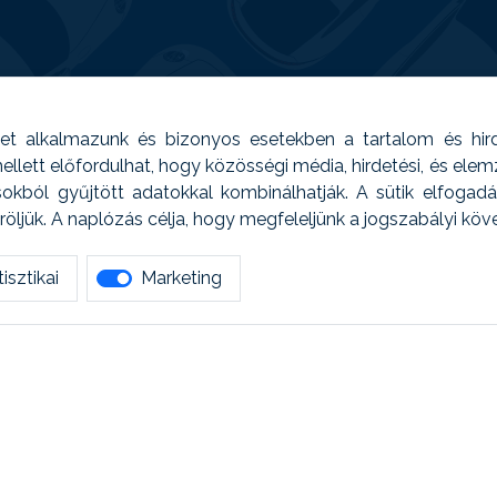
t alkalmazunk és bizonyos esetekben a tartalom és hir
 Emellett előfordulhat, hogy közösségi média, hirdetési, és el
sokból gyűjtött adatokkal kombinálhatják. A sütik elfogad
ljük. A naplózás célja, hogy megfeleljünk a jogszabályi kö
isztikai
Marketing
tetszett amit olvastál, ne habozz, keress meg min
AUTOREG - Egyéb szolgáltatások