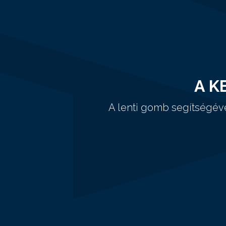
A K
A lenti gomb segítségév