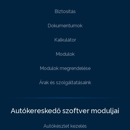
Biztositás
Dokumentumok
Kalkulátor
Modulok
Modulok megrendelése
Árak és szolgáltatásaink
Autókereskedő szoftver moduljai
Autókészlet kezelés