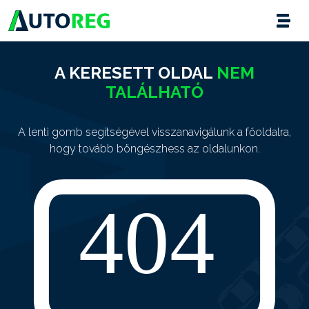
A KERESETT OLDAL
NEM
TALÁLHATÓ
A lenti gomb segítségével visszanavigálunk a főoldalra,
hogy tovább böngészhess az oldalunkon.