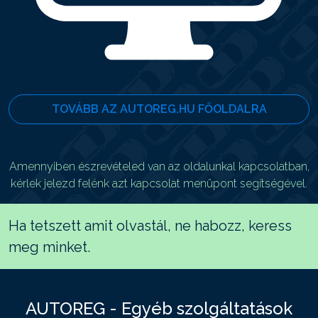
TOVÁBB AZ AUTOREG.HU FŐOLDALRA
Amennyiben észrevételed van az oldalunkal kapcsolatban,
kérlek jelezd felénk azt kapcsolat menüpont segítségével.
Ha tetszett amit olvastál, ne habozz, keress
meg minket.
AUTOREG - Egyéb szolgáltatások