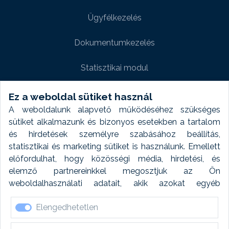
Ügyfélkezelés
Dokumentumkezelés
Statisztikai modul
Weboldal modul
Ez a weboldal sütiket használ
A weboldalunk alapvető működéséhez szükséges
Fényképtár extra modul
sütiket alkalmazunk és bizonyos esetekben a tartalom
és hirdetések személyre szabásához beállítás,
Autómosó modul
statisztikai és marketing sütiket is használunk. Emellett
előfordulhat, hogy közösségi média, hirdetési, és
Feladatütemezés
elemző partnereinkkel megosztjuk az Ön
weboldalhasználati adatait, akik azokat egyéb
Készletfinanszírozás
forrásokból gyűjtött adatokkal kombinálhatják. A sütik
Elengedhetetlen
elfogadásával kapcsolatosan naplózást végzünk és
ezen adatokat 6 hónap után automatikusan töröljük. A