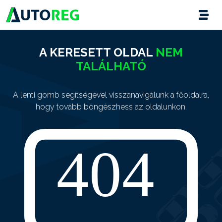
A KERESETT OLDAL
NEM
TALÁLHATÓ
A lenti gomb segítségével visszanavigálunk a főoldalra,
hogy tovább böngészhess az oldalunkon.