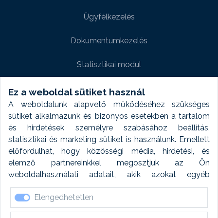
Ügyfélkezelés
Dokumentumkezelés
Statisztikai modul
Weboldal modul
Ez a weboldal sütiket használ
A weboldalunk alapvető működéséhez szükséges
Fényképtár extra modul
sütiket alkalmazunk és bizonyos esetekben a tartalom
és hirdetések személyre szabásához beállítás,
Autómosó modul
statisztikai és marketing sütiket is használunk. Emellett
előfordulhat, hogy közösségi média, hirdetési, és
Feladatütemezés
elemző partnereinkkel megosztjuk az Ön
weboldalhasználati adatait, akik azokat egyéb
Készletfinanszírozás
forrásokból gyűjtött adatokkal kombinálhatják. A sütik
Elengedhetetlen
elfogadásával kapcsolatosan naplózást végzünk és
ezen adatokat 6 hónap után automatikusan töröljük. A