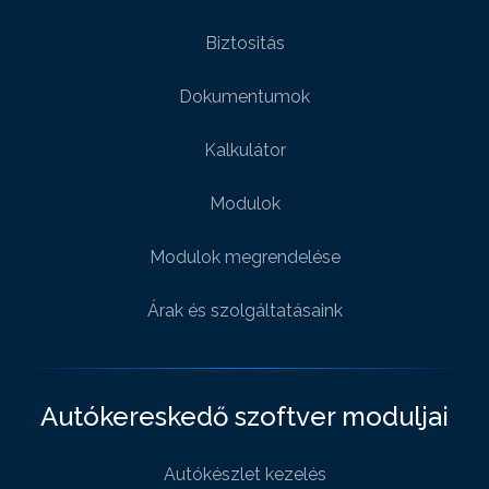
Biztositás
Dokumentumok
Kalkulátor
Modulok
Modulok megrendelése
Árak és szolgáltatásaink
Autókereskedő szoftver moduljai
Autókészlet kezelés