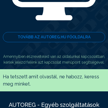
TOVÁBB AZ AUTOREG.HU FŐOLDALRA
Amennyiben észrevételed van az oldalunkal kapcsolatban,
kérlek jelezd felénk azt kapcsolat menüpont segítségével.
Ha tetszett amit olvastál, ne habozz, keress
meg minket.
AUTOREG - Egyéb szolgáltatások