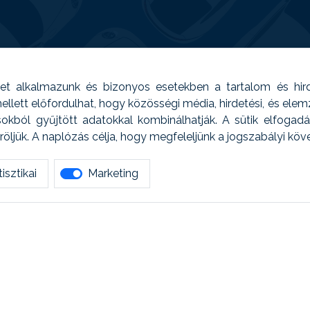
t alkalmazunk és bizonyos esetekben a tartalom és hir
 Emellett előfordulhat, hogy közösségi média, hirdetési, és el
sokból gyűjtött adatokkal kombinálhatják. A sütik elfogad
ljük. A naplózás célja, hogy megfeleljünk a jogszabályi kö
isztikai
Marketing
tetszett amit olvastál, ne habozz, keress meg min
AUTOREG - Egyéb szolgáltatások