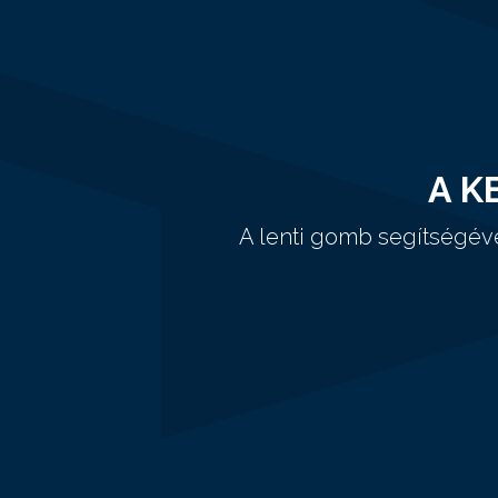
A K
A lenti gomb segítségév