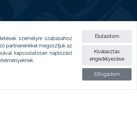
Elutasítom
detések személyre szabásához
emző partnereinkkel megosztjuk az
Kiválasztás
ásával kapcsolatosan naplózást
engedélyezése
vetelményeknek.
Elfogadom
ket.