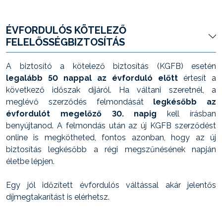
ÉVFORDULÓS KÖTELEZŐ
FELELŐSSÉGBIZTOSÍTÁS
A biztosító a kötelező biztosítás (KGFB) esetén
legalább 50 nappal az évforduló előtt
értesít a
következő időszak díjáról. Ha váltani szeretnél, a
meglévő szerződés felmondását
legkésőbb az
évfordulót megelőző 30. napig
kell írásban
benyújtanod. A felmondás után az új KGFB szerződést
online is megkötheted, fontos azonban, hogy az új
biztosítás legkésőbb a régi megszűnésének napján
életbe lépjen.
Egy jól időzített évfordulós váltással akár jelentős
díjmegtakarítást is elérhetsz.