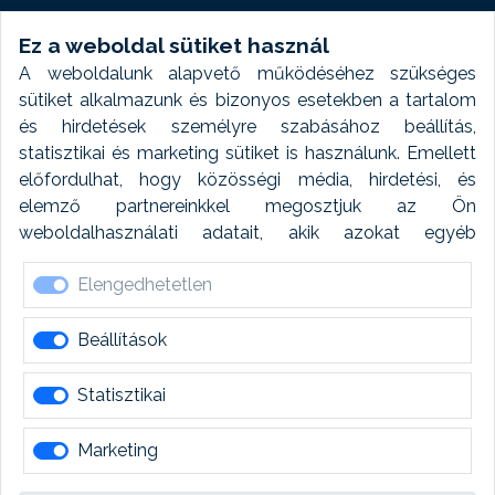
Weboldal modul
Ez a weboldal sütiket használ
A weboldalunk alapvető működéséhez szükséges
Fényképtár extra modul
sütiket alkalmazunk és bizonyos esetekben a tartalom
és hirdetések személyre szabásához beállítás,
Autómosó modul
statisztikai és marketing sütiket is használunk. Emellett
előfordulhat, hogy közösségi média, hirdetési, és
Feladatütemezés
elemző partnereinkkel megosztjuk az Ön
weboldalhasználati adatait, akik azokat egyéb
Készletfinanszírozás
forrásokból gyűjtött adatokkal kombinálhatják. A sütik
Elengedhetetlen
elfogadásával kapcsolatosan naplózást végzünk és
ezen adatokat 6 hónap után automatikusan töröljük. A
naplózás célja, hogy megfeleljünk a jogszabályi
Beállítások
követelményeknek.
Statisztikai
Marketing