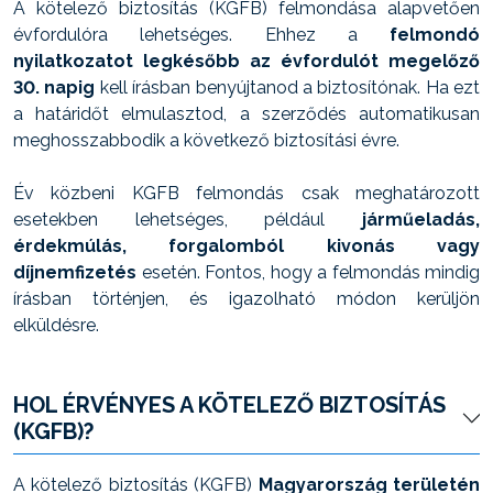
A kötelező biztosítás (KGFB) felmondása alapvetően
évfordulóra lehetséges. Ehhez a
felmondó
nyilatkozatot legkésőbb az évfordulót megelőző
30. napig
kell írásban benyújtanod a biztosítónak. Ha ezt
a határidőt elmulasztod, a szerződés automatikusan
meghosszabbodik a következő biztosítási évre.
Év közbeni KGFB felmondás csak meghatározott
esetekben lehetséges, például
járműeladás,
érdekmúlás, forgalomból kivonás vagy
díjnemfizetés
esetén. Fontos, hogy a felmondás mindig
írásban történjen, és igazolható módon kerüljön
elküldésre.
HOL ÉRVÉNYES A KÖTELEZŐ BIZTOSÍTÁS
(KGFB)?
A kötelező biztosítás (KGFB)
Magyarország területén