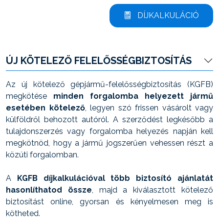
DÍJKALKULÁCIÓ
ÚJ KÖTELEZŐ FELELŐSSÉGBIZTOSÍTÁS
Az új kötelező gépjármű-felelősségbiztosítás (KGFB)
megkötése
minden forgalomba helyezett jármű
esetében kötelező
, legyen szó frissen vásárolt vagy
külföldről behozott autóról. A szerződést legkésőbb a
tulajdonszerzés vagy forgalomba helyezés napján kell
megkötnöd, hogy a jármű jogszerűen vehessen részt a
közúti forgalomban.
A
KGFB díjkalkulációval több biztosító ajánlatát
hasonlíthatod össze
, majd a kiválasztott kötelező
biztosítást online, gyorsan és kényelmesen meg is
kötheted.