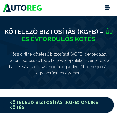
KÖTELEZŐ BIZTOSÍTÁS (KGFB) –
ÚJ
ÉS ÉVFORDULÓS KÖTÉS
Köss online kötelező biztosítást (KGFB) percek alatt.
Hasonlítsd össze több biztosító ajánlatát, számold ki a
díjat, és válaszd a számodra legkedvezőbb megoldást
egyszerűen és gyorsan.
KÖTELEZŐ BIZTOSÍTÁS (KGFB) ONLINE
KÖTÉS