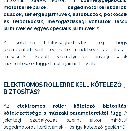
tartoznak többek között a
személygépkocsik,
motorkerékpárok, segédmotorkerékpárok,
quadok, tehergépjárművek, autóbuszok, pótkocsik
és félpótkocsik, mezőgazdasági vontatók, lassú
járművek és egyes speciális járművek
is.
A kötelező felelősségbiztosítás célja, hogy
üzembentartóként fedezettel rendelkezz az általad
másoknak okozott személyi és anyagi károk
megtérítésére, függetlenül a jármű típusától.
ELEKTROMOS ROLLERRE KELL KÖTELEZŐ
BIZTOSÍTÁS?
Az
elektromos roller kötelező biztosítási
kötelezettsége a műszaki paraméterektől függ
. A
jelenlegi szabályozás szerint akkor minősül
segédmotoros kerékpárnak – és így kötelező gépjármű-