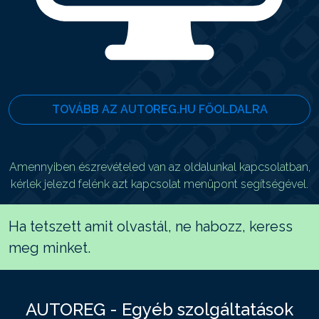
TOVÁBB AZ AUTOREG.HU FŐOLDALRA
Amennyiben észrevételed van az oldalunkal kapcsolatban,
kérlek jelezd felénk azt kapcsolat menüpont segítségével.
Ha tetszett amit olvastál, ne habozz, keress
meg minket.
AUTOREG - Egyéb szolgáltatások