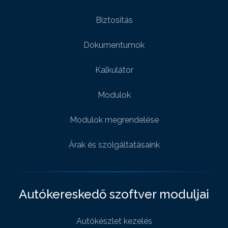
Biztositás
Dokumentumok
Kalkulátor
Modulok
Modulok megrendelése
Árak és szolgáltatásaink
Autókereskedő szoftver moduljai
Autókészlet kezelés