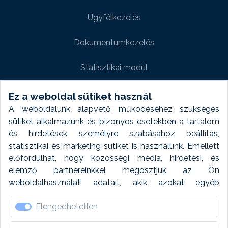
Ügyfélkezelés
Dokumentumkezelés
Statisztikai modul
Weboldal modul
Ez a weboldal sütiket használ
A weboldalunk alapvető működéséhez szükséges
Fényképtár extra modul
sütiket alkalmazunk és bizonyos esetekben a tartalom
és hirdetések személyre szabásához beállítás,
Autómosó modul
statisztikai és marketing sütiket is használunk. Emellett
előfordulhat, hogy közösségi média, hirdetési, és
Feladatütemezés
elemző partnereinkkel megosztjuk az Ön
weboldalhasználati adatait, akik azokat egyéb
Készletfinanszírozás
forrásokból gyűjtött adatokkal kombinálhatják. A sütik
Elengedhetetlen
elfogadásával kapcsolatosan naplózást végzünk és
ezen adatokat 6 hónap után automatikusan töröljük. A