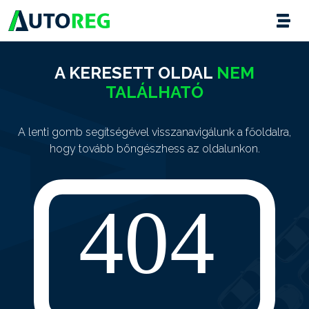
A KERESETT OLDAL
NEM
TALÁLHATÓ
A lenti gomb segítségével visszanavigálunk a főoldalra,
hogy tovább böngészhess az oldalunkon.