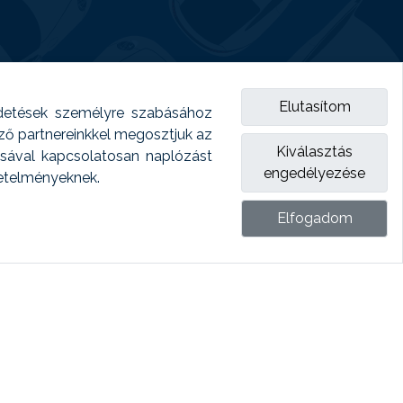
Elutasítom
detések személyre szabásához
emző partnereinkkel megosztjuk az
Kiválasztás
ásával kapcsolatosan naplózást
engedélyezése
vetelményeknek.
Elfogadom
ket.