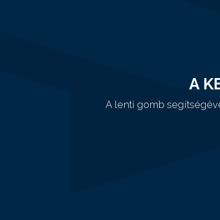
A K
A lenti gomb segítségév