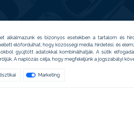
t alkalmazunk és bizonyos esetekben a tartalom és hir
 Emellett előfordulhat, hogy közösségi média, hirdetési, és el
sokból gyűjtött adatokkal kombinálhatják. A sütik elfogad
ljük. A naplózás célja, hogy megfeleljünk a jogszabályi kö
isztikai
Marketing
tetszett amit olvastál, ne habozz, keress meg min
AUTOREG - Egyéb szolgáltatások