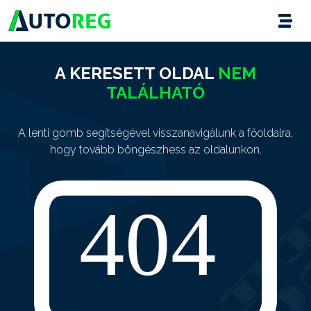
A KERESETT OLDAL
NEM
TALÁLHATÓ
A lenti gomb segítségével visszanavigálunk a főoldalra,
hogy tovább böngészhess az oldalunkon.