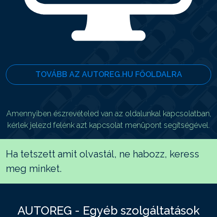
TOVÁBB AZ AUTOREG.HU FŐOLDALRA
Amennyiben észrevételed van az oldalunkal kapcsolatban,
kérlek jelezd felénk azt kapcsolat menüpont segítségével.
Ha tetszett amit olvastál, ne habozz, keress
meg minket.
AUTOREG - Egyéb szolgáltatások