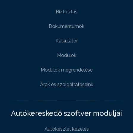
Biztositás
Dokumentumok
Kalkulátor
Modulok
Modulok megrendelése
Árak és szolgáltatásaink
Autókereskedő szoftver moduljai
Autókészlet kezelés