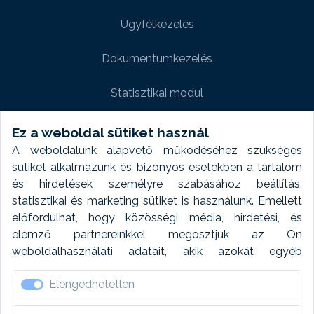
Ügyfélkezelés
Dokumentumkezelés
Statisztikai modul
Weboldal modul
Ez a weboldal sütiket használ
A weboldalunk alapvető működéséhez szükséges
Fényképtár extra modul
sütiket alkalmazunk és bizonyos esetekben a tartalom
és hirdetések személyre szabásához beállítás,
Autómosó modul
statisztikai és marketing sütiket is használunk. Emellett
előfordulhat, hogy közösségi média, hirdetési, és
Feladatütemezés
elemző partnereinkkel megosztjuk az Ön
weboldalhasználati adatait, akik azokat egyéb
Készletfinanszírozás
forrásokból gyűjtött adatokkal kombinálhatják. A sütik
Elengedhetetlen
elfogadásával kapcsolatosan naplózást végzünk és
ezen adatokat 6 hónap után automatikusan töröljük. A