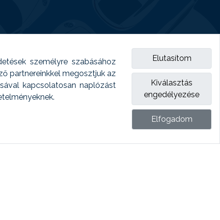
Elutasítom
detések személyre szabásához
emző partnereinkkel megosztjuk az
Kiválasztás
ásával kapcsolatosan naplózást
engedélyezése
vetelményeknek.
Elfogadom
ket.