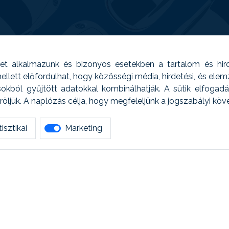
t alkalmazunk és bizonyos esetekben a tartalom és hir
 Emellett előfordulhat, hogy közösségi média, hirdetési, és el
sokból gyűjtött adatokkal kombinálhatják. A sütik elfogad
ljük. A naplózás célja, hogy megfeleljünk a jogszabályi kö
isztikai
Marketing
tetszett amit olvastál, ne habozz, keress meg min
AUTOREG - Egyéb szolgáltatások