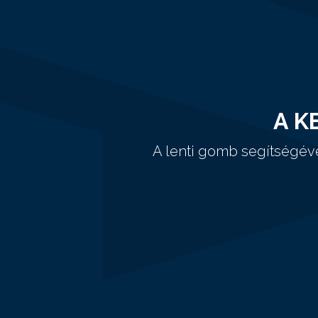
A K
A lenti gomb segítségév