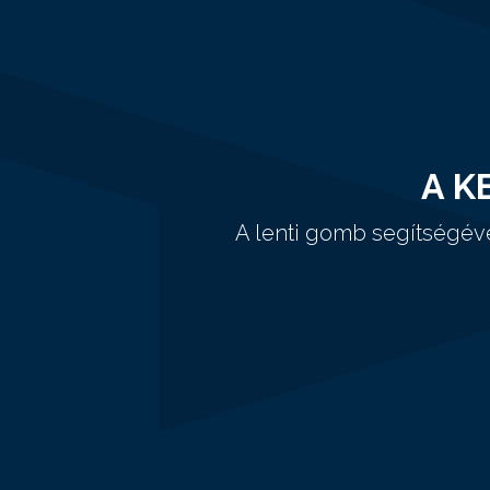
A K
A lenti gomb segítségév