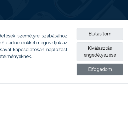
Elutasítom
detések személyre szabásához
emző partnereinkkel megosztjuk az
Kiválasztás
ásával kapcsolatosan naplózást
engedélyezése
vetelményeknek.
Elfogadom
ket.