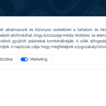
t alkalmazunk és bizonyos esetekben a tartalom és hir
 Emellett előfordulhat, hogy közösségi média, hirdetési, és el
sokból gyűjtött adatokkal kombinálhatják. A sütik elfogad
ljük. A naplózás célja, hogy megfeleljünk a jogszabályi kö
isztikai
Marketing
tetszett amit olvastál, ne habozz, keress meg min
AUTOREG - Egyéb szolgáltatások