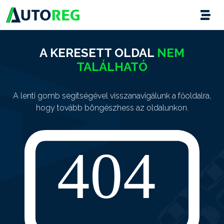
A KERESETT OLDAL
NEM
TALÁLHATÓ
A lenti gomb segítségével visszanavigálunk a főoldalra,
hogy tovább böngészhess az oldalunkon.