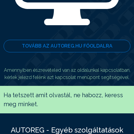
TOVÁBB AZ AUTOREG.HU FŐOLDALRA
Amennyiben észrevételed van az oldalunkal kapcsolatban,
kérlek jelezd felénk azt kapcsolat menüpont segítségével.
Ha tetszett amit olvastál, ne habozz, keress
meg minket.
AUTOREG - Egyéb szolgáltatások