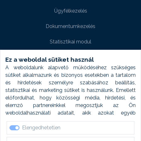
Ügyfélkezelés
Dokumentumkezelés
Statisztikai modul
Weboldal modul
Ez a weboldal sütiket használ
A weboldalunk alapvető működéséhez szükséges
Fényképtár extra modul
sütiket alkalmazunk és bizonyos esetekben a tartalom
és hirdetések személyre szabásához beállítás,
Autómosó modul
statisztikai és marketing sütiket is használunk. Emellett
előfordulhat, hogy közösségi média, hirdetési, és
Feladatütemezés
elemző partnereinkkel megosztjuk az Ön
weboldalhasználati adatait, akik azokat egyéb
Készletfinanszírozás
forrásokból gyűjtött adatokkal kombinálhatják. A sütik
Elengedhetetlen
elfogadásával kapcsolatosan naplózást végzünk és
ezen adatokat 6 hónap után automatikusan töröljük. A