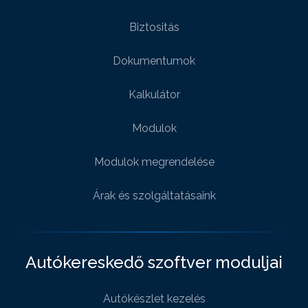
Biztositás
Dokumentumok
Kalkulátor
Modulok
Modulok megrendelése
Árak és szolgáltatásaink
Autókereskedő szoftver moduljai
Autókészlet kezelés