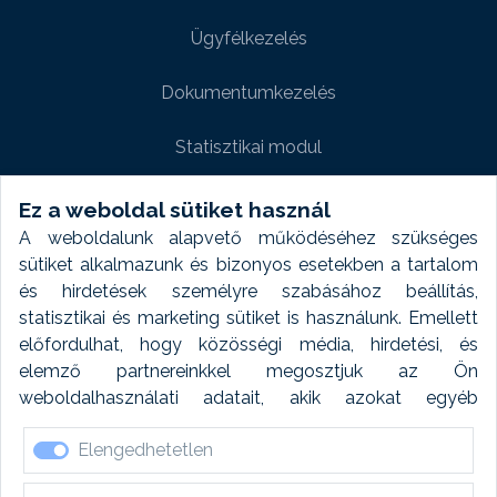
Ügyfélkezelés
Dokumentumkezelés
Statisztikai modul
Weboldal modul
Ez a weboldal sütiket használ
A weboldalunk alapvető működéséhez szükséges
Fényképtár extra modul
sütiket alkalmazunk és bizonyos esetekben a tartalom
és hirdetések személyre szabásához beállítás,
Autómosó modul
statisztikai és marketing sütiket is használunk. Emellett
előfordulhat, hogy közösségi média, hirdetési, és
Feladatütemezés
elemző partnereinkkel megosztjuk az Ön
weboldalhasználati adatait, akik azokat egyéb
Készletfinanszírozás
forrásokból gyűjtött adatokkal kombinálhatják. A sütik
Elengedhetetlen
elfogadásával kapcsolatosan naplózást végzünk és
ezen adatokat 6 hónap után automatikusan töröljük. A