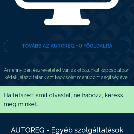
TOVÁBB AZ AUTOREG.HU FŐOLDALRA
Amennyiben észrevételed van az oldalunkal kapcsolatban,
kérlek jelezd felénk azt kapcsolat menüpont segítségével.
Ha tetszett amit olvastál, ne habozz, keress
meg minket.
AUTOREG - Egyéb szolgáltatások