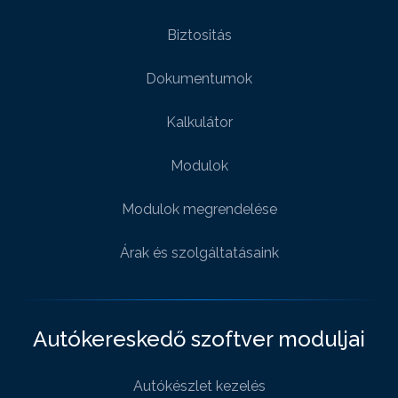
Biztositás
Dokumentumok
Kalkulátor
Modulok
Modulok megrendelése
Árak és szolgáltatásaink
Autókereskedő szoftver moduljai
Autókészlet kezelés