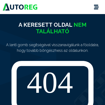
A KERESETT OLDAL
NEM
TALÁLHATÓ
A lenti gomb segítségével visszanavigálunk a főoldalra,
hogy tovább böngészhess az oldalunkon.