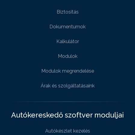
Biztositás
Dokumentumok
Kalkulátor
Modulok
Modulok megrendelése
Árak és szolgáltatásaink
Autókereskedő szoftver moduljai
Autókészlet kezelés