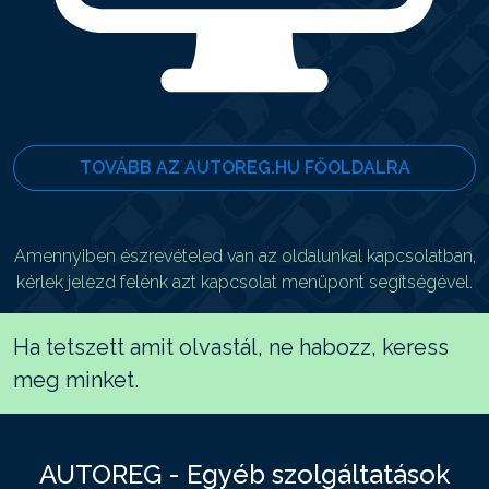
TOVÁBB AZ AUTOREG.HU FŐOLDALRA
Amennyiben észrevételed van az oldalunkal kapcsolatban,
kérlek jelezd felénk azt kapcsolat menüpont segítségével.
Ha tetszett amit olvastál, ne habozz, keress
meg minket.
AUTOREG - Egyéb szolgáltatások