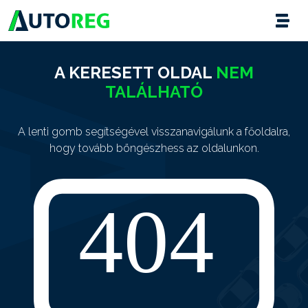
A KERESETT OLDAL
NEM
TALÁLHATÓ
A lenti gomb segítségével visszanavigálunk a főoldalra,
hogy tovább böngészhess az oldalunkon.