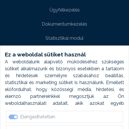
Ügyfélkezelés
Dokumentumkezelés
Statisztikai modul
Weboldal modul
Ez a weboldal sütiket használ
A weboldalunk alapvető működéséhez szükséges
Fényképtár extra modul
sütiket alkalmazunk és bizonyos esetekben a tartalom
és hirdetések személyre szabásához beállítás,
Autómosó modul
statisztikai és marketing sütiket is használunk. Emellett
előfordulhat, hogy közösségi média, hirdetési, és
Feladatütemezés
elemző partnereinkkel megosztjuk az Ön
weboldalhasználati adatait, akik azokat egyéb
Készletfinanszírozás
forrásokból gyűjtött adatokkal kombinálhatják. A sütik
Elengedhetetlen
elfogadásával kapcsolatosan naplózást végzünk és
ezen adatokat 6 hónap után automatikusan töröljük. A