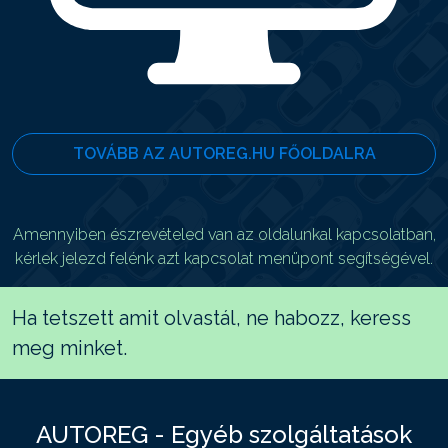
TOVÁBB AZ AUTOREG.HU FŐOLDALRA
Amennyiben észrevételed van az oldalunkal kapcsolatban,
kérlek jelezd felénk azt kapcsolat menüpont segítségével.
Ha tetszett amit olvastál, ne habozz, keress
meg minket.
AUTOREG - Egyéb szolgáltatások