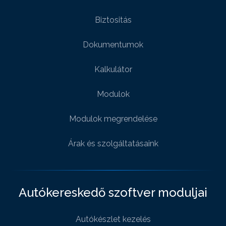
Biztositás
Dokumentumok
Kalkulátor
Modulok
Modulok megrendelése
Árak és szolgáltatásaink
Autókereskedő szoftver moduljai
Autókészlet kezelés