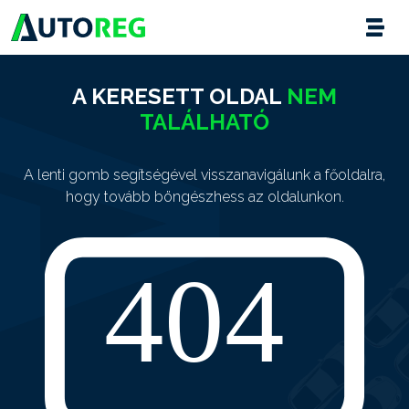
A KERESETT OLDAL
NEM
TALÁLHATÓ
A lenti gomb segítségével visszanavigálunk a főoldalra,
hogy tovább böngészhess az oldalunkon.