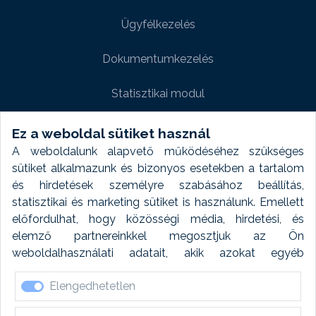
Ügyfélkezelés
Dokumentumkezelés
Statisztikai modul
Weboldal modul
Ez a weboldal sütiket használ
A weboldalunk alapvető működéséhez szükséges
Fényképtár extra modul
sütiket alkalmazunk és bizonyos esetekben a tartalom
és hirdetések személyre szabásához beállítás,
Autómosó modul
statisztikai és marketing sütiket is használunk. Emellett
előfordulhat, hogy közösségi média, hirdetési, és
Feladatütemezés
elemző partnereinkkel megosztjuk az Ön
weboldalhasználati adatait, akik azokat egyéb
Készletfinanszírozás
forrásokból gyűjtött adatokkal kombinálhatják. A sütik
Elengedhetetlen
elfogadásával kapcsolatosan naplózást végzünk és
ezen adatokat 6 hónap után automatikusan töröljük. A