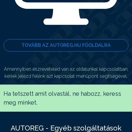
TOVÁBB AZ AUTOREG.HU FŐOLDALRA
Amennyiben észrevételed van az oldalunkal kapcsolatban,
kérlek jelezd felénk azt kapcsolat menüpont segítségével.
Ha tetszett amit olvastál, ne habozz, keress
meg minket.
AUTOREG - Egyéb szolgáltatások