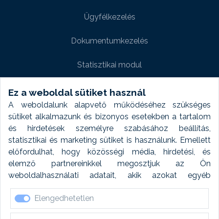
Ügyfélkezelés
Dokumentumkezelés
Statisztikai modul
Weboldal modul
Ez a weboldal sütiket használ
A weboldalunk alapvető működéséhez szükséges
Fényképtár extra modul
sütiket alkalmazunk és bizonyos esetekben a tartalom
és hirdetések személyre szabásához beállítás,
Autómosó modul
statisztikai és marketing sütiket is használunk. Emellett
előfordulhat, hogy közösségi média, hirdetési, és
Feladatütemezés
elemző partnereinkkel megosztjuk az Ön
weboldalhasználati adatait, akik azokat egyéb
Készletfinanszírozás
forrásokból gyűjtött adatokkal kombinálhatják. A sütik
Elengedhetetlen
elfogadásával kapcsolatosan naplózást végzünk és
ezen adatokat 6 hónap után automatikusan töröljük. A