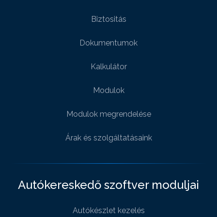
Biztositás
Dokumentumok
Kalkulátor
Modulok
Modulok megrendelése
Árak és szolgáltatásaink
Autókereskedő szoftver moduljai
Autókészlet kezelés