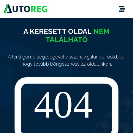
A KERESETT OLDAL
NEM
TALÁLHATÓ
A lenti gomb segítségével visszanavigálunk a főoldalra,
hogy tovább böngészhess az oldalunkon.