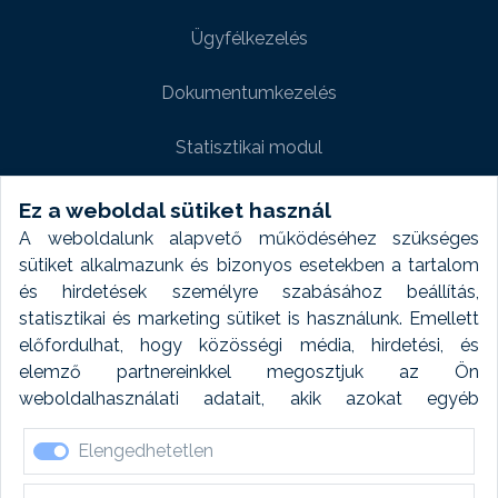
Ügyfélkezelés
Dokumentumkezelés
Statisztikai modul
Weboldal modul
Ez a weboldal sütiket használ
A weboldalunk alapvető működéséhez szükséges
Fényképtár extra modul
sütiket alkalmazunk és bizonyos esetekben a tartalom
és hirdetések személyre szabásához beállítás,
Autómosó modul
statisztikai és marketing sütiket is használunk. Emellett
előfordulhat, hogy közösségi média, hirdetési, és
Feladatütemezés
elemző partnereinkkel megosztjuk az Ön
weboldalhasználati adatait, akik azokat egyéb
Készletfinanszírozás
forrásokból gyűjtött adatokkal kombinálhatják. A sütik
Elengedhetetlen
elfogadásával kapcsolatosan naplózást végzünk és
ezen adatokat 6 hónap után automatikusan töröljük. A