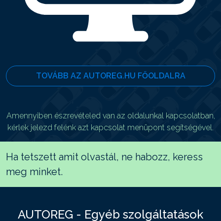
TOVÁBB AZ AUTOREG.HU FŐOLDALRA
Amennyiben észrevételed van az oldalunkal kapcsolatban,
kérlek jelezd felénk azt kapcsolat menüpont segítségével.
Ha tetszett amit olvastál, ne habozz, keress
meg minket.
AUTOREG - Egyéb szolgáltatások