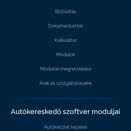
Biztositás
Dokumentumok
Kalkulátor
Modulok
Modulok megrendelése
Árak és szolgáltatásaink
Autókereskedő szoftver moduljai
Autókészlet kezelés