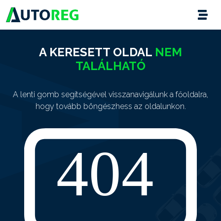
A KERESETT OLDAL
NEM
TALÁLHATÓ
A lenti gomb segítségével visszanavigálunk a főoldalra,
hogy tovább böngészhess az oldalunkon.