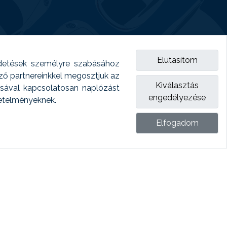
Elutasítom
detések személyre szabásához
emző partnereinkkel megosztjuk az
Kiválasztás
ásával kapcsolatosan naplózást
engedélyezése
vetelményeknek.
Elfogadom
ket.