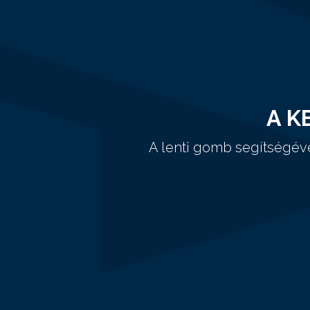
A K
A lenti gomb segítségév