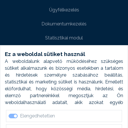
Ügyfélkezelés
Dokumentumkezelés
Statisztikai modul
Weboldal modul
Ez a weboldal sütiket használ
A weboldalunk alapvető működéséhez szükséges
Fényképtár extra modul
sütiket alkalmazunk és bizonyos esetekben a tartalom
és hirdetések személyre szabásához beállítás,
Autómosó modul
statisztikai és marketing sütiket is használunk. Emellett
előfordulhat, hogy közösségi média, hirdetési, és
Feladatütemezés
elemző partnereinkkel megosztjuk az Ön
weboldalhasználati adatait, akik azokat egyéb
Készletfinanszírozás
forrásokból gyűjtött adatokkal kombinálhatják. A sütik
Elengedhetetlen
elfogadásával kapcsolatosan naplózást végzünk és
ezen adatokat 6 hónap után automatikusan töröljük. A