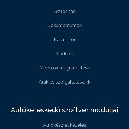
Biztositás
Dokumentumok
Kalkulátor
Modulok
Modulok megrendelése
Árak és szolgáltatásaink
Autókereskedő szoftver moduljai
Autókészlet kezelés