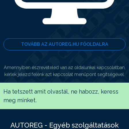
TOVÁBB AZ AUTOREG.HU FŐOLDALRA
Amennyiben észrevételed van az oldalunkal kapcsolatban,
kérlek jelezd felénk azt kapcsolat menüpont segítségével.
Ha tetszett amit olvastál, ne habozz, keress
meg minket.
AUTOREG - Egyéb szolgáltatások