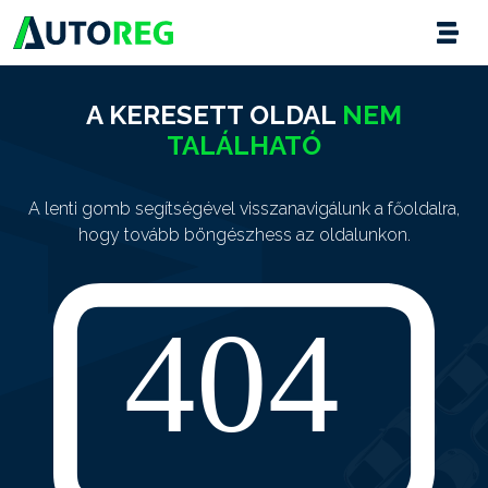
A KERESETT OLDAL
NEM
TALÁLHATÓ
A lenti gomb segítségével visszanavigálunk a főoldalra,
hogy tovább böngészhess az oldalunkon.