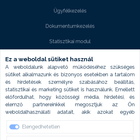
Ügyfélkezelés
Dokumentumkezelés
Statisztikai modul
Weboldal modul
Ez a weboldal sütiket használ
A weboldalunk alapvető működéséhez szükséges
Fényképtár extra modul
sütiket alkalmazunk és bizonyos esetekben a tartalom
és hirdetések személyre szabásához beállítás,
Autómosó modul
statisztikai és marketing sütiket is használunk. Emellett
előfordulhat, hogy közösségi média, hirdetési, és
Feladatütemezés
elemző partnereinkkel megosztjuk az Ön
weboldalhasználati adatait, akik azokat egyéb
Készletfinanszírozás
forrásokból gyűjtött adatokkal kombinálhatják. A sütik
Elengedhetetlen
elfogadásával kapcsolatosan naplózást végzünk és
ezen adatokat 6 hónap után automatikusan töröljük. A