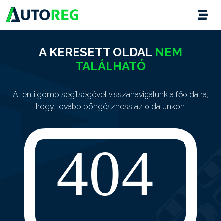
A KERESETT OLDAL
NEM
TALÁLHATÓ
A lenti gomb segítségével visszanavigálunk a főoldalra,
hogy tovább böngészhess az oldalunkon.