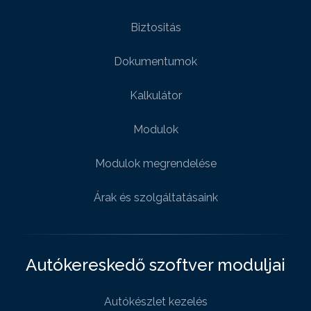
Biztositás
Dokumentumok
Kalkulátor
Modulok
Modulok megrendelése
Árak és szolgáltatásaink
Autókereskedő szoftver moduljai
Autókészlet kezelés