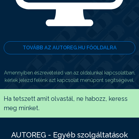
TOVÁBB AZ AUTOREG.HU FŐOLDALRA
Amennyiben észrevételed van az oldalunkal kapcsolatban,
kérlek jelezd felénk azt kapcsolat menüpont segítségével.
Ha tetszett amit olvastál, ne habozz, keress
meg minket.
AUTOREG - Egyéb szolgáltatások