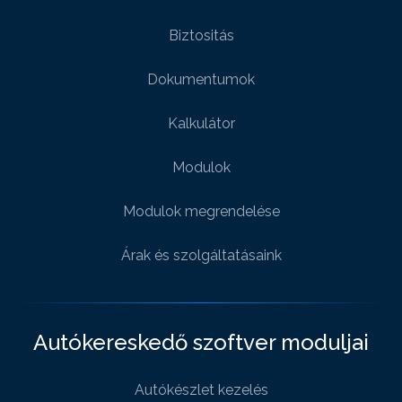
Biztositás
Dokumentumok
Kalkulátor
Modulok
Modulok megrendelése
Árak és szolgáltatásaink
Autókereskedő szoftver moduljai
Autókészlet kezelés