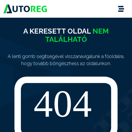
A KERESETT OLDAL
NEM
TALÁLHATÓ
A lenti gomb segítségével visszanavigálunk a főoldalra,
hogy tovább böngészhess az oldalunkon.