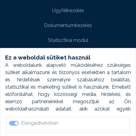
Ügyfélkezelés
Dokumentumkezelés
Statisztikai modul
Weboldal modul
Ez a weboldal sütiket használ
A weboldalunk alapvető működéséhez szükséges
Fényképtár extra modul
sütiket alkalmazunk és bizonyos esetekben a tartalom
és hirdetések személyre szabásához beállítás,
Autómosó modul
statisztikai és marketing sütiket is használunk. Emellett
előfordulhat, hogy közösségi média, hirdetési, és
Feladatütemezés
elemző partnereinkkel megosztjuk az Ön
weboldalhasználati adatait, akik azokat egyéb
Készletfinanszírozás
forrásokból gyűjtött adatokkal kombinálhatják. A sütik
Elengedhetetlen
elfogadásával kapcsolatosan naplózást végzünk és
ezen adatokat 6 hónap után automatikusan töröljük. A