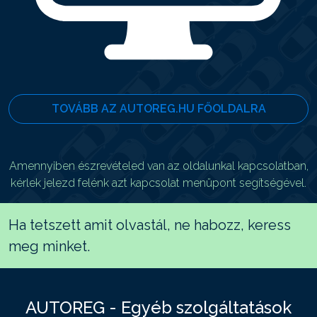
TOVÁBB AZ AUTOREG.HU FŐOLDALRA
Amennyiben észrevételed van az oldalunkal kapcsolatban,
kérlek jelezd felénk azt kapcsolat menüpont segítségével.
Ha tetszett amit olvastál, ne habozz, keress
meg minket.
AUTOREG - Egyéb szolgáltatások