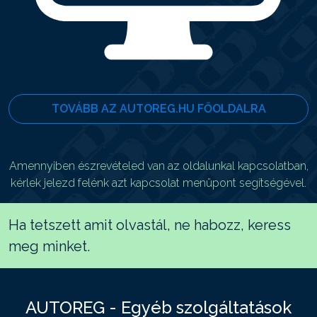
TOVÁBB AZ AUTOREG.HU FŐOLDALRA
Amennyiben észrevételed van az oldalunkal kapcsolatban,
kérlek jelezd felénk azt kapcsolat menüpont segítségével.
Ha tetszett amit olvastál, ne habozz, keress
meg minket.
AUTOREG - Egyéb szolgáltatások