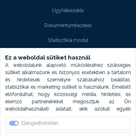
Ügyfélkezelés
Dokumentumkezelés
Statisztikai modul
Weboldal modul
Ez a weboldal sütiket használ
A weboldalunk alapvető működéséhez szükséges
Fényképtár extra modul
sütiket alkalmazunk és bizonyos esetekben a tartalom
és hirdetések személyre szabásához beállítás,
Autómosó modul
statisztikai és marketing sütiket is használunk. Emellett
előfordulhat, hogy közösségi média, hirdetési, és
Feladatütemezés
elemző partnereinkkel megosztjuk az Ön
weboldalhasználati adatait, akik azokat egyéb
Készletfinanszírozás
forrásokból gyűjtött adatokkal kombinálhatják. A sütik
Elengedhetetlen
elfogadásával kapcsolatosan naplózást végzünk és
ezen adatokat 6 hónap után automatikusan töröljük. A