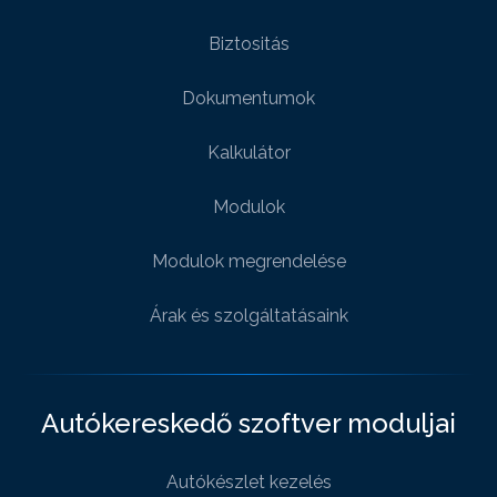
Biztositás
Dokumentumok
Kalkulátor
Modulok
Modulok megrendelése
Árak és szolgáltatásaink
Autókereskedő szoftver moduljai
Autókészlet kezelés