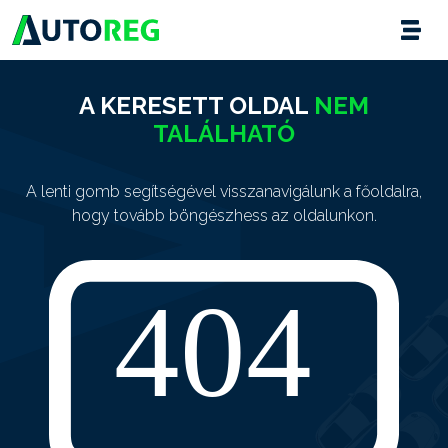
A KERESETT OLDAL
NEM
TALÁLHATÓ
A lenti gomb segítségével visszanavigálunk a főoldalra,
hogy tovább böngészhess az oldalunkon.