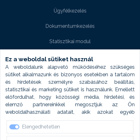
Ügyfélkezelés
Dokumentumkezelés
Statisztikai modul
Weboldal modul
Ez a weboldal sütiket használ
A weboldalunk alapvető működéséhez szükséges
Fényképtár extra modul
sütiket alkalmazunk és bizonyos esetekben a tartalom
és hirdetések személyre szabásához beállítás,
Autómosó modul
statisztikai és marketing sütiket is használunk. Emellett
előfordulhat, hogy közösségi média, hirdetési, és
Feladatütemezés
elemző partnereinkkel megosztjuk az Ön
weboldalhasználati adatait, akik azokat egyéb
Készletfinanszírozás
forrásokból gyűjtött adatokkal kombinálhatják. A sütik
Elengedhetetlen
elfogadásával kapcsolatosan naplózást végzünk és
ezen adatokat 6 hónap után automatikusan töröljük. A