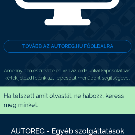
TOVÁBB AZ AUTOREG.HU FŐOLDALRA
Amennyiben észrevételed van az oldalunkal kapcsolatban,
kérlek jelezd felénk azt kapcsolat menüpont segítségével.
Ha tetszett amit olvastál, ne habozz, keress
meg minket.
AUTOREG - Egyéb szolgáltatások