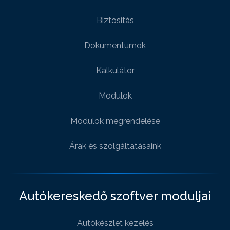
Biztositás
Dokumentumok
Kalkulátor
Modulok
Modulok megrendelése
Árak és szolgáltatásaink
Autókereskedő szoftver moduljai
Autókészlet kezelés