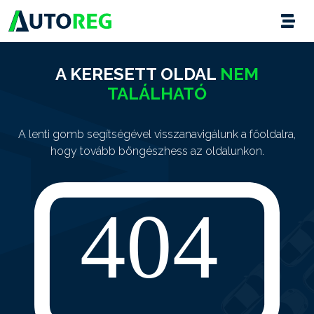
A KERESETT OLDAL
NEM
TALÁLHATÓ
A lenti gomb segítségével visszanavigálunk a főoldalra,
hogy tovább böngészhess az oldalunkon.