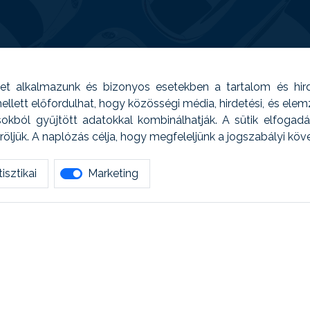
t alkalmazunk és bizonyos esetekben a tartalom és hir
 Emellett előfordulhat, hogy közösségi média, hirdetési, és el
sokból gyűjtött adatokkal kombinálhatják. A sütik elfogad
ljük. A naplózás célja, hogy megfeleljünk a jogszabályi kö
isztikai
Marketing
tetszett amit olvastál, ne habozz, keress meg min
AUTOREG - Egyéb szolgáltatások