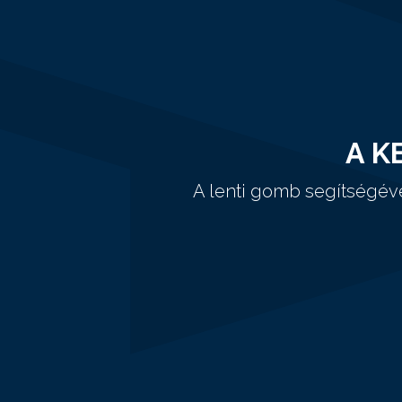
A K
A lenti gomb segítségév