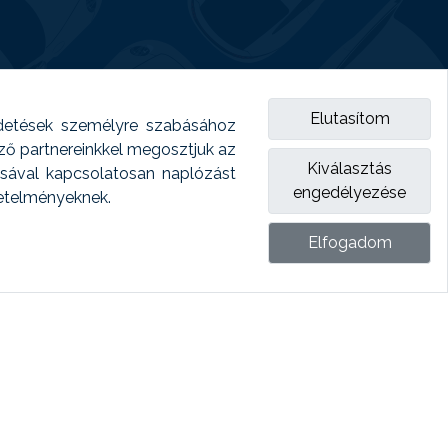
Elutasítom
detések személyre szabásához
emző partnereinkkel megosztjuk az
Kiválasztás
ásával kapcsolatosan naplózást
engedélyezése
vetelményeknek.
Elfogadom
ket.