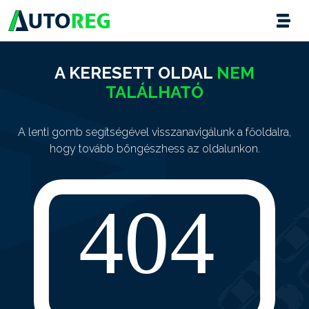
A KERESETT OLDAL
NEM
TALÁLHATÓ
A lenti gomb segítségével visszanavigálunk a főoldalra,
hogy tovább böngészhess az oldalunkon.