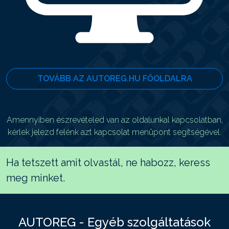
TOVÁBB AZ AUTOREG.HU FŐOLDALRA
Amennyiben észrevételed van az oldalunkal kapcsolatban,
kérlek jelezd felénk azt kapcsolat menüpont segítségével.
Ha tetszett amit olvastál, ne habozz, keress
meg minket.
AUTOREG - Egyéb szolgáltatások