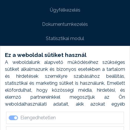
Ügyfélkezelés
Dokumentumkezelés
Statisztikai modul
Weboldal modul
Ez a weboldal sütiket használ
A weboldalunk alapvető működéséhez szükséges
Fényképtár extra modul
sütiket alkalmazunk és bizonyos esetekben a tartalom
és hirdetések személyre szabásához beállítás,
Autómosó modul
statisztikai és marketing sütiket is használunk. Emellett
előfordulhat, hogy közösségi média, hirdetési, és
Feladatütemezés
elemző partnereinkkel megosztjuk az Ön
weboldalhasználati adatait, akik azokat egyéb
Készletfinanszírozás
forrásokból gyűjtött adatokkal kombinálhatják. A sütik
Elengedhetetlen
elfogadásával kapcsolatosan naplózást végzünk és
ezen adatokat 6 hónap után automatikusan töröljük. A