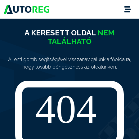
A KERESETT OLDAL
NEM
TALÁLHATÓ
A lenti gomb segítségével visszanavigálunk a főoldalra,
hogy tovább böngészhess az oldalunkon.