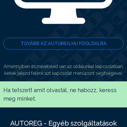
TOVÁBB AZ AUTOREG.HU FŐOLDALRA
Amennyiben észrevételed van az oldalunkal kapcsolatban,
kérlek jelezd felénk azt kapcsolat menüpont segítségével.
Ha tetszett amit olvastál, ne habozz, keress
meg minket.
AUTOREG - Egyéb szolgáltatások