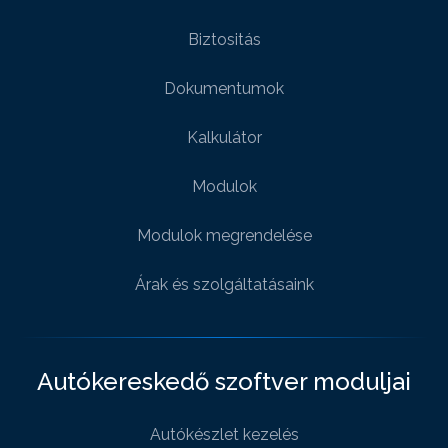
Biztositás
Dokumentumok
Kalkulátor
Modulok
Modulok megrendelése
Árak és szolgáltatásaink
Autókereskedő szoftver moduljai
Autókészlet kezelés