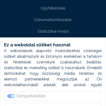
Ügyfélkezelés
Dokumentumkezelés
Statisztikai modul
Weboldal modul
Ez a weboldal sütiket használ
A weboldalunk alapvető működéséhez szükséges
Fényképtár extra modul
sütiket alkalmazunk és bizonyos esetekben a tartalom
és hirdetések személyre szabásához beállítás,
Autómosó modul
statisztikai és marketing sütiket is használunk. Emellett
előfordulhat, hogy közösségi média, hirdetési, és
Feladatütemezés
elemző partnereinkkel megosztjuk az Ön
weboldalhasználati adatait, akik azokat egyéb
Készletfinanszírozás
forrásokból gyűjtött adatokkal kombinálhatják. A sütik
Elengedhetetlen
elfogadásával kapcsolatosan naplózást végzünk és
ezen adatokat 6 hónap után automatikusan töröljük. A