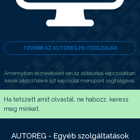
TOVÁBB AZ AUTOREG.HU FŐOLDALRA
Amennyiben észrevételed van az oldalunkal kapcsolatban,
kérlek jelezd felénk azt kapcsolat menüpont segítségével.
Ha tetszett amit olvastál, ne habozz, keress
meg minket.
AUTOREG - Egyéb szolgáltatások