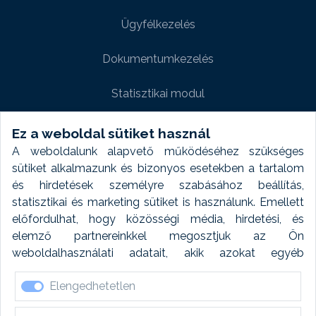
Ügyfélkezelés
Dokumentumkezelés
Statisztikai modul
Weboldal modul
Ez a weboldal sütiket használ
A weboldalunk alapvető működéséhez szükséges
Fényképtár extra modul
sütiket alkalmazunk és bizonyos esetekben a tartalom
és hirdetések személyre szabásához beállítás,
Autómosó modul
statisztikai és marketing sütiket is használunk. Emellett
előfordulhat, hogy közösségi média, hirdetési, és
Feladatütemezés
elemző partnereinkkel megosztjuk az Ön
weboldalhasználati adatait, akik azokat egyéb
Készletfinanszírozás
forrásokból gyűjtött adatokkal kombinálhatják. A sütik
Elengedhetetlen
elfogadásával kapcsolatosan naplózást végzünk és
ezen adatokat 6 hónap után automatikusan töröljük. A