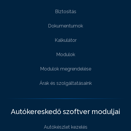
Biztositás
Dokumentumok
Kalkulátor
Modulok
Modulok megrendelése
Árak és szolgáltatásaink
Autókereskedő szoftver moduljai
Autókészlet kezelés