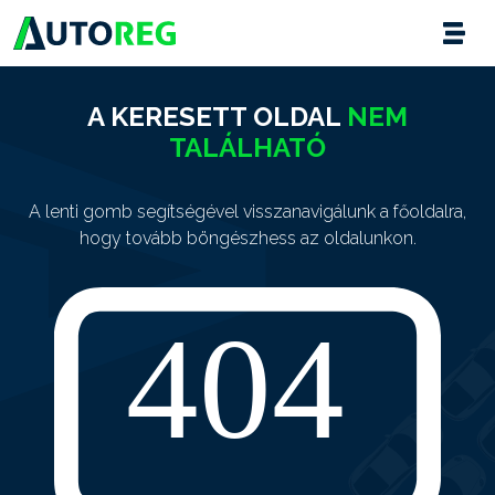
A KERESETT OLDAL
NEM
TALÁLHATÓ
A lenti gomb segítségével visszanavigálunk a főoldalra,
hogy tovább böngészhess az oldalunkon.