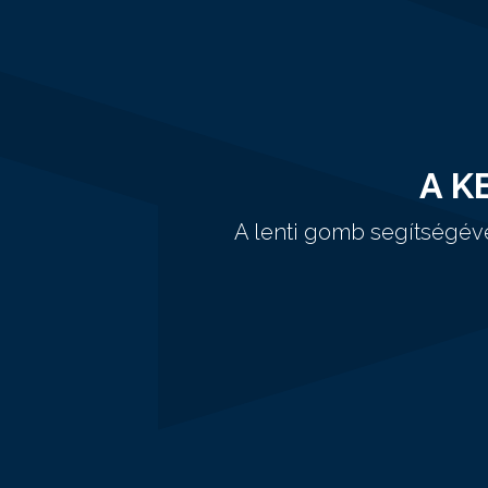
A K
A lenti gomb segítségév