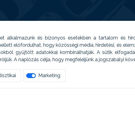
t alkalmazunk és bizonyos esetekben a tartalom és hir
 Emellett előfordulhat, hogy közösségi média, hirdetési, és el
sokból gyűjtött adatokkal kombinálhatják. A sütik elfogad
ljük. A naplózás célja, hogy megfeleljünk a jogszabályi kö
isztikai
Marketing
tetszett amit olvastál, ne habozz, keress meg min
AUTOREG - Egyéb szolgáltatások