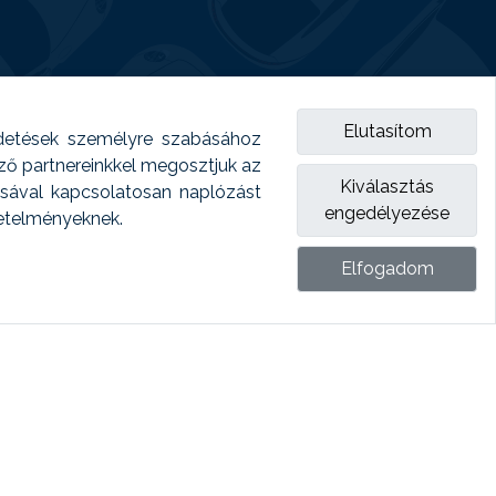
Elutasítom
detések személyre szabásához
emző partnereinkkel megosztjuk az
Kiválasztás
ásával kapcsolatosan naplózást
engedélyezése
vetelményeknek.
Elfogadom
ket.