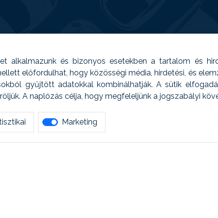
t alkalmazunk és bizonyos esetekben a tartalom és hir
 Emellett előfordulhat, hogy közösségi média, hirdetési, és el
sokból gyűjtött adatokkal kombinálhatják. A sütik elfogad
ljük. A naplózás célja, hogy megfeleljünk a jogszabályi kö
isztikai
Marketing
tetszett amit olvastál, ne habozz, keress meg min
AUTOREG - Egyéb szolgáltatások