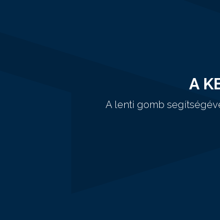
A K
A lenti gomb segítségév