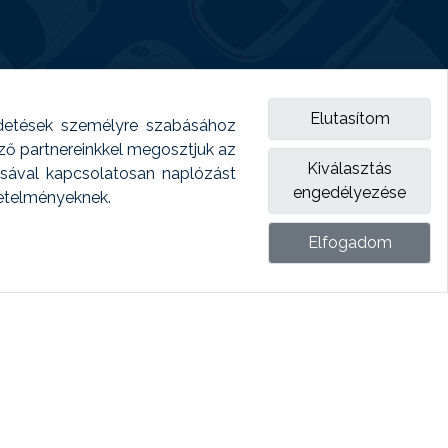
Elutasítom
detések személyre szabásához
emző partnereinkkel megosztjuk az
Kiválasztás
ásával kapcsolatosan naplózást
engedélyezése
vetelményeknek.
Elfogadom
ket.