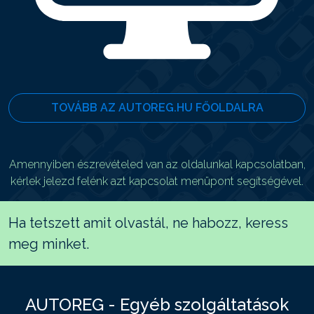
TOVÁBB AZ AUTOREG.HU FŐOLDALRA
Amennyiben észrevételed van az oldalunkal kapcsolatban,
kérlek jelezd felénk azt kapcsolat menüpont segítségével.
Ha tetszett amit olvastál, ne habozz, keress
meg minket.
AUTOREG - Egyéb szolgáltatások