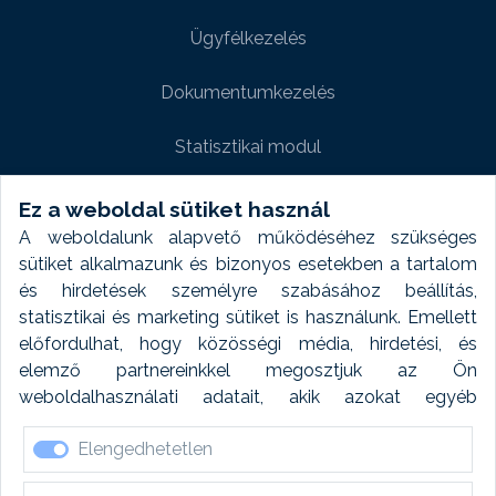
Ügyfélkezelés
Dokumentumkezelés
Statisztikai modul
Weboldal modul
Ez a weboldal sütiket használ
A weboldalunk alapvető működéséhez szükséges
Fényképtár extra modul
sütiket alkalmazunk és bizonyos esetekben a tartalom
és hirdetések személyre szabásához beállítás,
Autómosó modul
statisztikai és marketing sütiket is használunk. Emellett
előfordulhat, hogy közösségi média, hirdetési, és
Feladatütemezés
elemző partnereinkkel megosztjuk az Ön
weboldalhasználati adatait, akik azokat egyéb
Készletfinanszírozás
forrásokból gyűjtött adatokkal kombinálhatják. A sütik
Elengedhetetlen
elfogadásával kapcsolatosan naplózást végzünk és
ezen adatokat 6 hónap után automatikusan töröljük. A