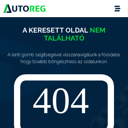
A KERESETT OLDAL
NEM
TALÁLHATÓ
A lenti gomb segítségével visszanavigálunk a főoldalra,
hogy tovább böngészhess az oldalunkon.