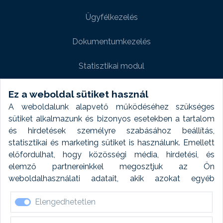
Ügyfélkezelés
Dokumentumkezelés
Statisztikai modul
Weboldal modul
Ez a weboldal sütiket használ
A weboldalunk alapvető működéséhez szükséges
Fényképtár extra modul
sütiket alkalmazunk és bizonyos esetekben a tartalom
és hirdetések személyre szabásához beállítás,
Autómosó modul
statisztikai és marketing sütiket is használunk. Emellett
előfordulhat, hogy közösségi média, hirdetési, és
Feladatütemezés
elemző partnereinkkel megosztjuk az Ön
weboldalhasználati adatait, akik azokat egyéb
Készletfinanszírozás
forrásokból gyűjtött adatokkal kombinálhatják. A sütik
Elengedhetetlen
elfogadásával kapcsolatosan naplózást végzünk és
ezen adatokat 6 hónap után automatikusan töröljük. A