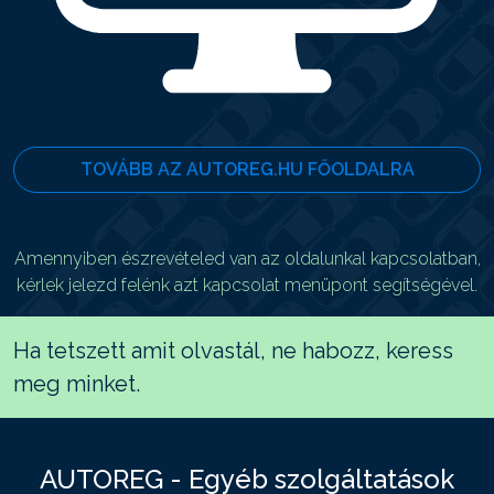
TOVÁBB AZ AUTOREG.HU FŐOLDALRA
Amennyiben észrevételed van az oldalunkal kapcsolatban,
kérlek jelezd felénk azt kapcsolat menüpont segítségével.
Ha tetszett amit olvastál, ne habozz, keress
meg minket.
AUTOREG - Egyéb szolgáltatások