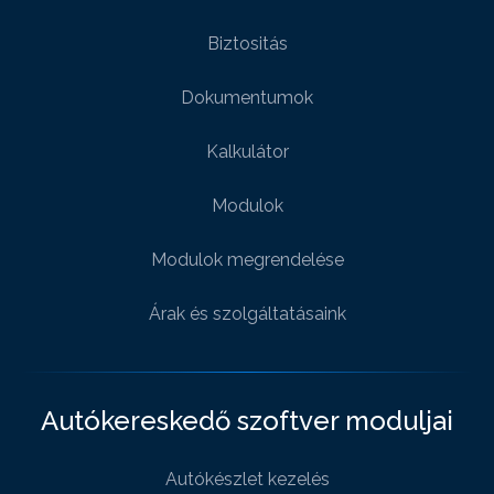
Biztositás
Dokumentumok
Kalkulátor
Modulok
Modulok megrendelése
Árak és szolgáltatásaink
Autókereskedő szoftver moduljai
Autókészlet kezelés