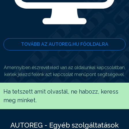
TOVÁBB AZ AUTOREG.HU FŐOLDALRA
Amennyiben észrevételed van az oldalunkal kapcsolatban,
kérlek jelezd felénk azt kapcsolat menüpont segítségével.
Ha tetszett amit olvastál, ne habozz, keress
meg minket.
AUTOREG - Egyéb szolgáltatások