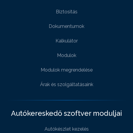
Biztositás
Dokumentumok
Kalkulátor
Modulok
Modulok megrendelése
Árak és szolgáltatásaink
Autókereskedő szoftver moduljai
Autókészlet kezelés