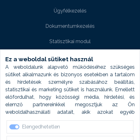
Ügyfélkezelés
Dokumentumkezelés
Statisztikai modul
Weboldal modul
Ez a weboldal sütiket használ
A weboldalunk alapvető működéséhez szükséges
Fényképtár extra modul
sütiket alkalmazunk és bizonyos esetekben a tartalom
és hirdetések személyre szabásához beállítás,
Autómosó modul
statisztikai és marketing sütiket is használunk. Emellett
előfordulhat, hogy közösségi média, hirdetési, és
Feladatütemezés
elemző partnereinkkel megosztjuk az Ön
weboldalhasználati adatait, akik azokat egyéb
Készletfinanszírozás
forrásokból gyűjtött adatokkal kombinálhatják. A sütik
Elengedhetetlen
elfogadásával kapcsolatosan naplózást végzünk és
ezen adatokat 6 hónap után automatikusan töröljük. A