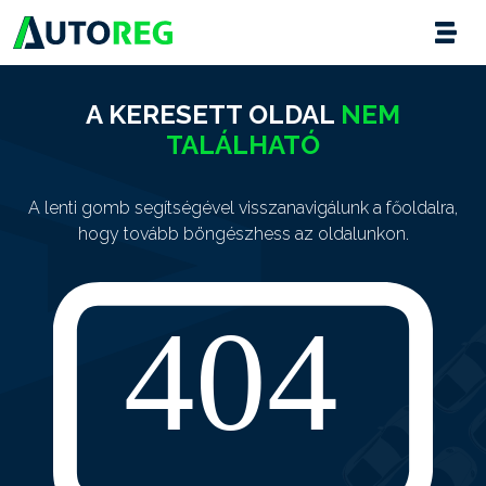
A KERESETT OLDAL
NEM
TALÁLHATÓ
A lenti gomb segítségével visszanavigálunk a főoldalra,
hogy tovább böngészhess az oldalunkon.