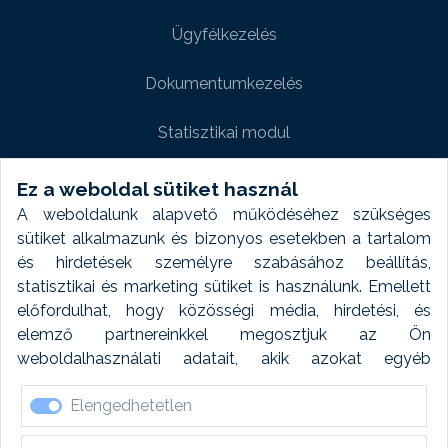
Ügyfélkezelés
Dokumentumkezelés
Statisztikai modul
Weboldal modul
Ez a weboldal sütiket használ
A weboldalunk alapvető működéséhez szükséges
Fényképtár extra modul
sütiket alkalmazunk és bizonyos esetekben a tartalom
és hirdetések személyre szabásához beállítás,
Autómosó modul
statisztikai és marketing sütiket is használunk. Emellett
előfordulhat, hogy közösségi média, hirdetési, és
Feladatütemezés
elemző partnereinkkel megosztjuk az Ön
weboldalhasználati adatait, akik azokat egyéb
Készletfinanszírozás
forrásokból gyűjtött adatokkal kombinálhatják. A sütik
Elengedhetetlen
elfogadásával kapcsolatosan naplózást végzünk és
ezen adatokat 6 hónap után automatikusan töröljük. A