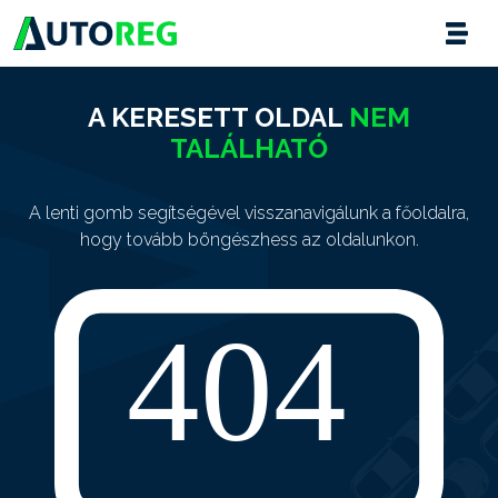
A KERESETT OLDAL
NEM
TALÁLHATÓ
A lenti gomb segítségével visszanavigálunk a főoldalra,
hogy tovább böngészhess az oldalunkon.