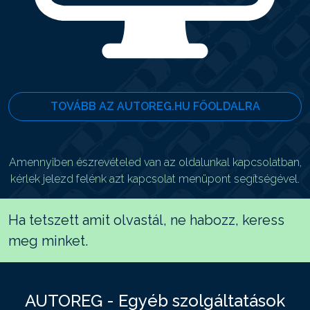
TOVÁBB AZ AUTOREG.HU FŐOLDALRA
Amennyiben észrevételed van az oldalunkal kapcsolatban,
kérlek jelezd felénk azt kapcsolat menüpont segítségével.
Ha tetszett amit olvastál, ne habozz, keress
meg minket.
AUTOREG - Egyéb szolgáltatások