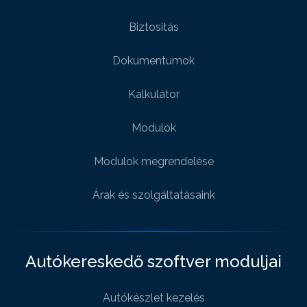
Biztositás
Dokumentumok
Kalkulátor
Modulok
Modulok megrendelése
Árak és szolgáltatásaink
Autókereskedő szoftver moduljai
Autókészlet kezelés