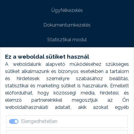
Ügyfélkezelés
Dokumentumkezelés
Statisztikai modul
Weboldal modul
Ez a weboldal sütiket használ
A weboldalunk alapvető működéséhez szükséges
Fényképtár extra modul
sütiket alkalmazunk és bizonyos esetekben a tartalom
és hirdetések személyre szabásához beállítás,
Autómosó modul
statisztikai és marketing sütiket is használunk. Emellett
előfordulhat, hogy közösségi média, hirdetési, és
Feladatütemezés
elemző partnereinkkel megosztjuk az Ön
weboldalhasználati adatait, akik azokat egyéb
Készletfinanszírozás
forrásokból gyűjtött adatokkal kombinálhatják. A sütik
Elengedhetetlen
elfogadásával kapcsolatosan naplózást végzünk és
ezen adatokat 6 hónap után automatikusan töröljük. A