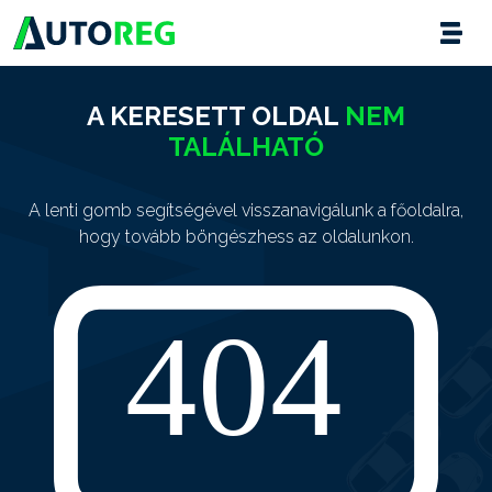
A KERESETT OLDAL
NEM
TALÁLHATÓ
A lenti gomb segítségével visszanavigálunk a főoldalra,
hogy tovább böngészhess az oldalunkon.