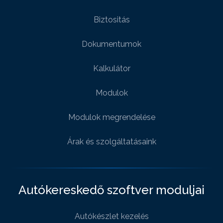
Biztositás
Dokumentumok
Kalkulátor
Modulok
Modulok megrendelése
Árak és szolgáltatásaink
Autókereskedő szoftver moduljai
Autókészlet kezelés