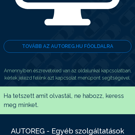
TOVÁBB AZ AUTOREG.HU FŐOLDALRA
Amennyiben észrevételed van az oldalunkal kapcsolatban,
kérlek jelezd felénk azt kapcsolat menüpont segítségével.
Ha tetszett amit olvastál, ne habozz, keress
meg minket.
AUTOREG - Egyéb szolgáltatások