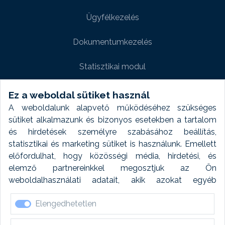
Ügyfélkezelés
Dokumentumkezelés
Statisztikai modul
Weboldal modul
Ez a weboldal sütiket használ
A weboldalunk alapvető működéséhez szükséges
Fényképtár extra modul
sütiket alkalmazunk és bizonyos esetekben a tartalom
és hirdetések személyre szabásához beállítás,
Autómosó modul
statisztikai és marketing sütiket is használunk. Emellett
előfordulhat, hogy közösségi média, hirdetési, és
Feladatütemezés
elemző partnereinkkel megosztjuk az Ön
weboldalhasználati adatait, akik azokat egyéb
Készletfinanszírozás
forrásokból gyűjtött adatokkal kombinálhatják. A sütik
Elengedhetetlen
elfogadásával kapcsolatosan naplózást végzünk és
ezen adatokat 6 hónap után automatikusan töröljük. A