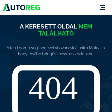
A KERESETT OLDAL
NEM
TALÁLHATÓ
A lenti gomb segítségével visszanavigálunk a főoldalra,
hogy tovább böngészhess az oldalunkon.