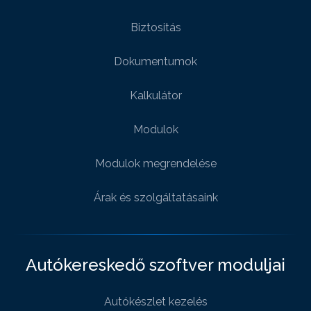
Biztositás
Dokumentumok
Kalkulátor
Modulok
Modulok megrendelése
Árak és szolgáltatásaink
Autókereskedő szoftver moduljai
Autókészlet kezelés