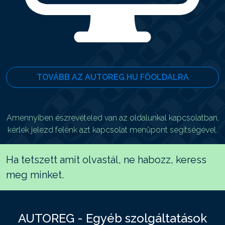
TOVÁBB AZ AUTOREG.HU FŐOLDALRA
Amennyiben észrevételed van az oldalunkal kapcsolatban,
kérlek jelezd felénk azt kapcsolat menüpont segítségével.
Ha tetszett amit olvastál, ne habozz, keress
meg minket.
AUTOREG - Egyéb szolgáltatások