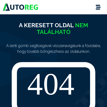
A KERESETT OLDAL
NEM
TALÁLHATÓ
A lenti gomb segítségével visszanavigálunk a főoldalra,
hogy tovább böngészhess az oldalunkon.