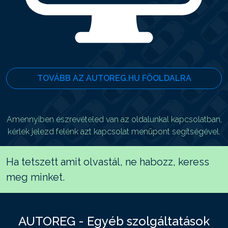
TOVÁBB AZ AUTOREG.HU FŐOLDALRA
Amennyiben észrevételed van az oldalunkal kapcsolatban,
kérlek jelezd felénk azt kapcsolat menüpont segítségével.
Ha tetszett amit olvastál, ne habozz, keress
meg minket.
AUTOREG - Egyéb szolgáltatások