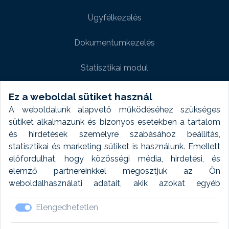
Ügyfélkezelés
Dokumentumkezelés
Statisztikai modul
Weboldal modul
Ez a weboldal sütiket használ
A weboldalunk alapvető működéséhez szükséges
Fényképtár extra modul
sütiket alkalmazunk és bizonyos esetekben a tartalom
és hirdetések személyre szabásához beállítás,
Autómosó modul
statisztikai és marketing sütiket is használunk. Emellett
előfordulhat, hogy közösségi média, hirdetési, és
Feladatütemezés
elemző partnereinkkel megosztjuk az Ön
weboldalhasználati adatait, akik azokat egyéb
Készletfinanszírozás
forrásokból gyűjtött adatokkal kombinálhatják. A sütik
Elengedhetetlen
elfogadásával kapcsolatosan naplózást végzünk és
ezen adatokat 6 hónap után automatikusan töröljük. A