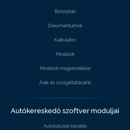
Biztositás
Dokumentumok
Kalkulátor
Modulok
Modulok megrendelése
Árak és szolgáltatásaink
Autókereskedő szoftver moduljai
Autókészlet kezelés