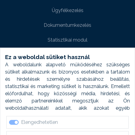
Ügyfélkezelés
Dokumentumkezelés
Statisztikai modul
Weboldal modul
Ez a weboldal sütiket használ
A weboldalunk alapvető működéséhez szükséges
Fényképtár extra modul
sütiket alkalmazunk és bizonyos esetekben a tartalom
és hirdetések személyre szabásához beállítás,
Autómosó modul
statisztikai és marketing sütiket is használunk. Emellett
előfordulhat, hogy közösségi média, hirdetési, és
Feladatütemezés
elemző partnereinkkel megosztjuk az Ön
weboldalhasználati adatait, akik azokat egyéb
Készletfinanszírozás
forrásokból gyűjtött adatokkal kombinálhatják. A sütik
Elengedhetetlen
elfogadásával kapcsolatosan naplózást végzünk és
ezen adatokat 6 hónap után automatikusan töröljük. A