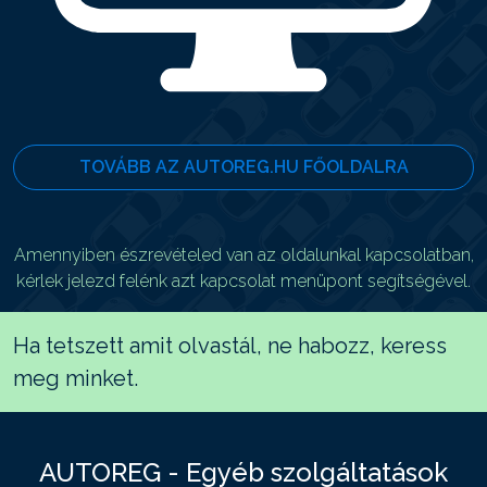
TOVÁBB AZ AUTOREG.HU FŐOLDALRA
Amennyiben észrevételed van az oldalunkal kapcsolatban,
kérlek jelezd felénk azt kapcsolat menüpont segítségével.
Ha tetszett amit olvastál, ne habozz, keress
meg minket.
AUTOREG - Egyéb szolgáltatások