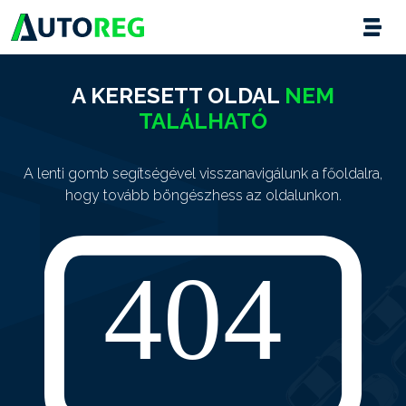
A KERESETT OLDAL
NEM
TALÁLHATÓ
A lenti gomb segítségével visszanavigálunk a főoldalra,
hogy tovább böngészhess az oldalunkon.