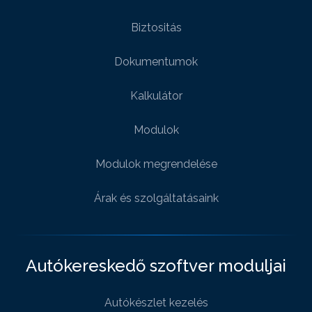
Biztositás
Dokumentumok
Kalkulátor
Modulok
Modulok megrendelése
Árak és szolgáltatásaink
Autókereskedő szoftver moduljai
Autókészlet kezelés