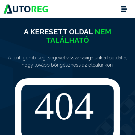
A KERESETT OLDAL
NEM
TALÁLHATÓ
A lenti gomb segítségével visszanavigálunk a főoldalra,
hogy tovább böngészhess az oldalunkon.