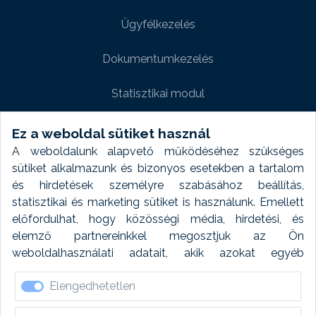
Ügyfélkezelés
Dokumentumkezelés
Statisztikai modul
Weboldal modul
Ez a weboldal sütiket használ
A weboldalunk alapvető működéséhez szükséges
Fényképtár extra modul
sütiket alkalmazunk és bizonyos esetekben a tartalom
és hirdetések személyre szabásához beállítás,
Autómosó modul
statisztikai és marketing sütiket is használunk. Emellett
előfordulhat, hogy közösségi média, hirdetési, és
Feladatütemezés
elemző partnereinkkel megosztjuk az Ön
weboldalhasználati adatait, akik azokat egyéb
Készletfinanszírozás
forrásokból gyűjtött adatokkal kombinálhatják. A sütik
Elengedhetetlen
elfogadásával kapcsolatosan naplózást végzünk és
ezen adatokat 6 hónap után automatikusan töröljük. A