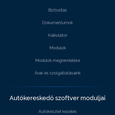
Biztositás
Dokumentumok
Kalkulátor
Modulok
Modulok megrendelése
Árak és szolgáltatásaink
Autókereskedő szoftver moduljai
Autókészlet kezelés