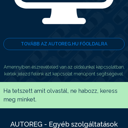
TOVÁBB AZ AUTOREG.HU FŐOLDALRA
Amennyiben észrevételed van az oldalunkal kapcsolatban,
kérlek jelezd felénk azt kapcsolat menüpont segítségével.
Ha tetszett amit olvastál, ne habozz, keress
meg minket.
AUTOREG - Egyéb szolgáltatások