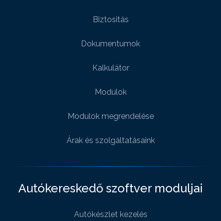
Biztositás
Dokumentumok
Kalkulátor
Modulok
Modulok megrendelése
Árak és szolgáltatásaink
Autókereskedő szoftver moduljai
Autókészlet kezelés