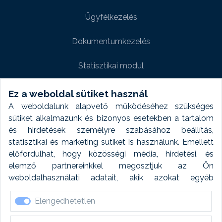
Ügyfélkezelés
Dokumentumkezelés
Statisztikai modul
Weboldal modul
Ez a weboldal sütiket használ
A weboldalunk alapvető működéséhez szükséges
Fényképtár extra modul
sütiket alkalmazunk és bizonyos esetekben a tartalom
és hirdetések személyre szabásához beállítás,
Autómosó modul
statisztikai és marketing sütiket is használunk. Emellett
előfordulhat, hogy közösségi média, hirdetési, és
Feladatütemezés
elemző partnereinkkel megosztjuk az Ön
weboldalhasználati adatait, akik azokat egyéb
Készletfinanszírozás
forrásokból gyűjtött adatokkal kombinálhatják. A sütik
Elengedhetetlen
elfogadásával kapcsolatosan naplózást végzünk és
ezen adatokat 6 hónap után automatikusan töröljük. A