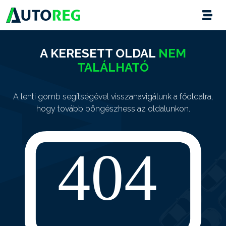
A KERESETT OLDAL
NEM
TALÁLHATÓ
A lenti gomb segítségével visszanavigálunk a főoldalra,
hogy tovább böngészhess az oldalunkon.