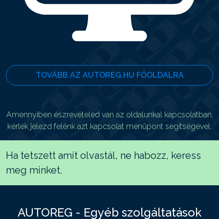
TOVÁBB AZ AUTOREG.HU FŐOLDALRA
Amennyiben észrevételed van az oldalunkal kapcsolatban,
kérlek jelezd felénk azt kapcsolat menüpont segítségével.
Ha tetszett amit olvastál, ne habozz, keress
meg minket.
AUTOREG - Egyéb szolgáltatások