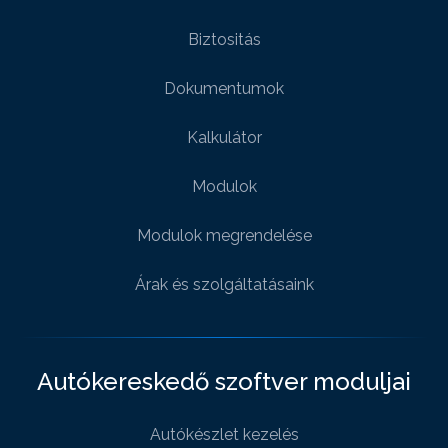
Biztositás
Dokumentumok
Kalkulátor
Modulok
Modulok megrendelése
Árak és szolgáltatásaink
Autókereskedő szoftver moduljai
Autókészlet kezelés