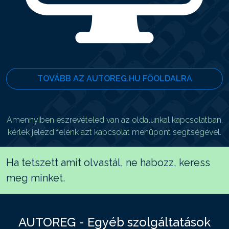
TOVÁBB AZ AUTOREG.HU FŐOLDALRA
Amennyiben észrevételed van az oldalunkal kapcsolatban,
kérlek jelezd felénk azt kapcsolat menüpont segítségével.
Ha tetszett amit olvastál, ne habozz, keress
meg minket.
AUTOREG - Egyéb szolgáltatások