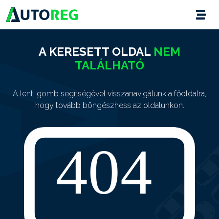
A KERESETT OLDAL
NEM
TALÁLHATÓ
A lenti gomb segítségével visszanavigálunk a főoldalra,
hogy tovább böngészhess az oldalunkon.