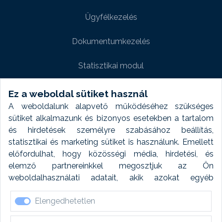
Ügyfélkezelés
Dokumentumkezelés
Statisztikai modul
Weboldal modul
Ez a weboldal sütiket használ
A weboldalunk alapvető működéséhez szükséges
Fényképtár extra modul
sütiket alkalmazunk és bizonyos esetekben a tartalom
és hirdetések személyre szabásához beállítás,
Autómosó modul
statisztikai és marketing sütiket is használunk. Emellett
előfordulhat, hogy közösségi média, hirdetési, és
Feladatütemezés
elemző partnereinkkel megosztjuk az Ön
weboldalhasználati adatait, akik azokat egyéb
Készletfinanszírozás
forrásokból gyűjtött adatokkal kombinálhatják. A sütik
Elengedhetetlen
elfogadásával kapcsolatosan naplózást végzünk és
ezen adatokat 6 hónap után automatikusan töröljük. A