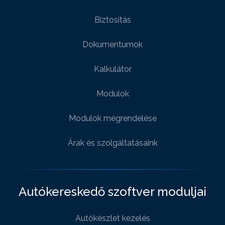
Biztositás
Dokumentumok
Kalkulátor
Modulok
Modulok megrendelése
Árak és szolgáltatásaink
Autókereskedő szoftver moduljai
Autókészlet kezelés