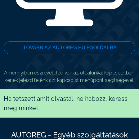
TOVÁBB AZ AUTOREG.HU FŐOLDALRA
Amennyiben észrevételed van az oldalunkal kapcsolatban,
kérlek jelezd felénk azt kapcsolat menüpont segítségével.
Ha tetszett amit olvastál, ne habozz, keress
meg minket.
AUTOREG - Egyéb szolgáltatások