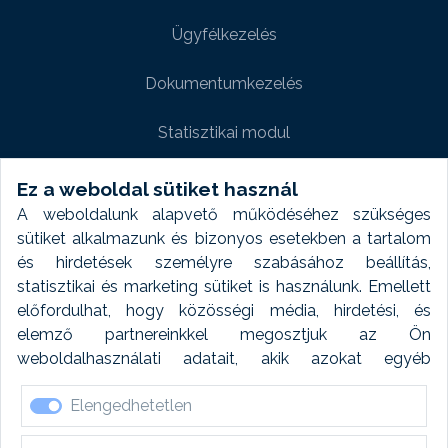
Ügyfélkezelés
Dokumentumkezelés
Statisztikai modul
Weboldal modul
Ez a weboldal sütiket használ
A weboldalunk alapvető működéséhez szükséges
Fényképtár extra modul
sütiket alkalmazunk és bizonyos esetekben a tartalom
és hirdetések személyre szabásához beállítás,
Autómosó modul
statisztikai és marketing sütiket is használunk. Emellett
előfordulhat, hogy közösségi média, hirdetési, és
Feladatütemezés
elemző partnereinkkel megosztjuk az Ön
weboldalhasználati adatait, akik azokat egyéb
Készletfinanszírozás
forrásokból gyűjtött adatokkal kombinálhatják. A sütik
Elengedhetetlen
elfogadásával kapcsolatosan naplózást végzünk és
ezen adatokat 6 hónap után automatikusan töröljük. A