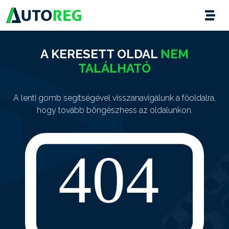
A KERESETT OLDAL
NEM
TALÁLHATÓ
A lenti gomb segítségével visszanavigálunk a főoldalra,
hogy tovább böngészhess az oldalunkon.