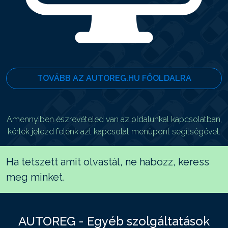
TOVÁBB AZ AUTOREG.HU FŐOLDALRA
Amennyiben észrevételed van az oldalunkal kapcsolatban,
kérlek jelezd felénk azt kapcsolat menüpont segítségével.
Ha tetszett amit olvastál, ne habozz, keress
meg minket.
AUTOREG - Egyéb szolgáltatások