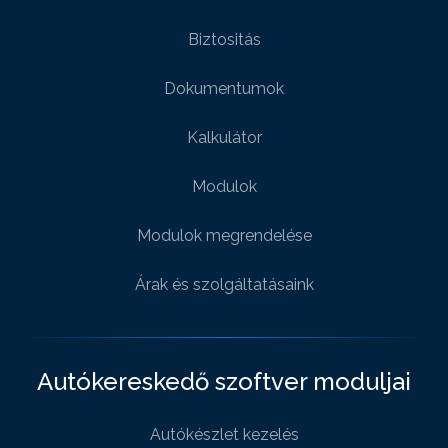
Biztositás
Dokumentumok
Kalkulátor
Modulok
Modulok megrendelése
Árak és szolgáltatásaink
Autókereskedő szoftver moduljai
Autókészlet kezelés