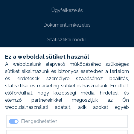
Ügyfélkezelés
Dokumentumkezelés
Statisztikai modul
Weboldal modul
Ez a weboldal sütiket használ
A weboldalunk alapvető működéséhez szükséges
Fényképtár extra modul
sütiket alkalmazunk és bizonyos esetekben a tartalom
és hirdetések személyre szabásához beállítás,
Autómosó modul
statisztikai és marketing sütiket is használunk. Emellett
előfordulhat, hogy közösségi média, hirdetési, és
Feladatütemezés
elemző partnereinkkel megosztjuk az Ön
weboldalhasználati adatait, akik azokat egyéb
Készletfinanszírozás
forrásokból gyűjtött adatokkal kombinálhatják. A sütik
Elengedhetetlen
elfogadásával kapcsolatosan naplózást végzünk és
ezen adatokat 6 hónap után automatikusan töröljük. A