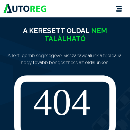
A KERESETT OLDAL
NEM
TALÁLHATÓ
A lenti gomb segítségével visszanavigálunk a főoldalra,
hogy tovább böngészhess az oldalunkon.