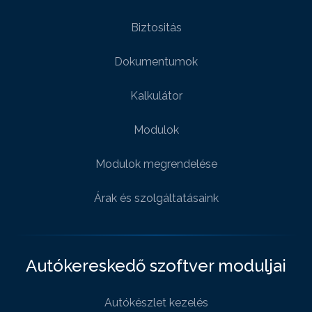
Biztositás
Dokumentumok
Kalkulátor
Modulok
Modulok megrendelése
Árak és szolgáltatásaink
Autókereskedő szoftver moduljai
Autókészlet kezelés