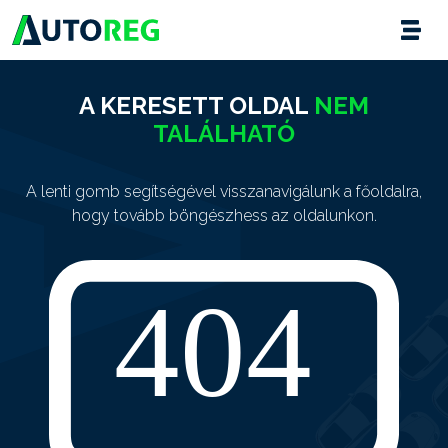
A KERESETT OLDAL
NEM
TALÁLHATÓ
A lenti gomb segítségével visszanavigálunk a főoldalra,
hogy tovább böngészhess az oldalunkon.