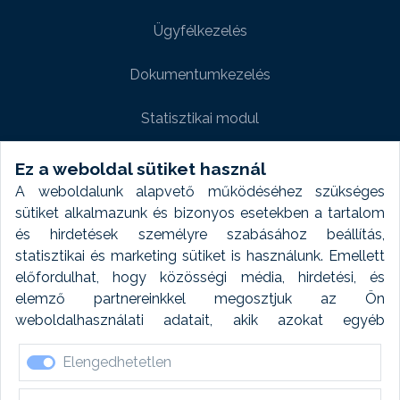
Ügyfélkezelés
Dokumentumkezelés
Statisztikai modul
Weboldal modul
Ez a weboldal sütiket használ
A weboldalunk alapvető működéséhez szükséges
Fényképtár extra modul
sütiket alkalmazunk és bizonyos esetekben a tartalom
és hirdetések személyre szabásához beállítás,
Autómosó modul
statisztikai és marketing sütiket is használunk. Emellett
előfordulhat, hogy közösségi média, hirdetési, és
Feladatütemezés
elemző partnereinkkel megosztjuk az Ön
weboldalhasználati adatait, akik azokat egyéb
Készletfinanszírozás
forrásokból gyűjtött adatokkal kombinálhatják. A sütik
Elengedhetetlen
elfogadásával kapcsolatosan naplózást végzünk és
ezen adatokat 6 hónap után automatikusan töröljük. A