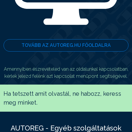
TOVÁBB AZ AUTOREG.HU FŐOLDALRA
Amennyiben észrevételed van az oldalunkal kapcsolatban,
kérlek jelezd felénk azt kapcsolat menüpont segítségével.
Ha tetszett amit olvastál, ne habozz, keress
meg minket.
AUTOREG - Egyéb szolgáltatások