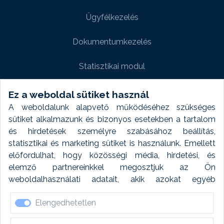
Ügyfélkezelés
Dokumentumkezelés
Statisztikai modul
Weboldal modul
Ez a weboldal sütiket használ
A weboldalunk alapvető működéséhez szükséges
Fényképtár extra modul
sütiket alkalmazunk és bizonyos esetekben a tartalom
és hirdetések személyre szabásához beállítás,
Autómosó modul
statisztikai és marketing sütiket is használunk. Emellett
előfordulhat, hogy közösségi média, hirdetési, és
Feladatütemezés
elemző partnereinkkel megosztjuk az Ön
weboldalhasználati adatait, akik azokat egyéb
Készletfinanszírozás
forrásokból gyűjtött adatokkal kombinálhatják. A sütik
Elengedhetetlen
elfogadásával kapcsolatosan naplózást végzünk és
ezen adatokat 6 hónap után automatikusan töröljük. A