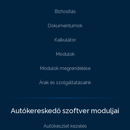
Biztositás
Dokumentumok
Kalkulátor
Modulok
Modulok megrendelése
Árak és szolgáltatásaink
Autókereskedő szoftver moduljai
Autókészlet kezelés