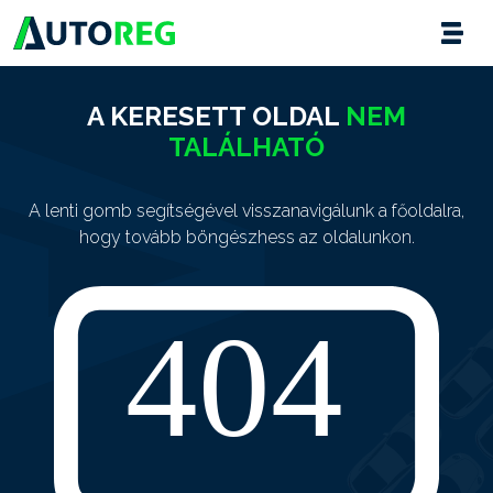
A KERESETT OLDAL
NEM
TALÁLHATÓ
A lenti gomb segítségével visszanavigálunk a főoldalra,
hogy tovább böngészhess az oldalunkon.