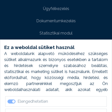
Ügyfélkezelés
Dokumentumkezelés
Statisztikai modul
Weboldal modul
Ez a weboldal sütiket használ
A weboldalunk alapvető működéséhez szükséges
Fényképtár extra modul
sütiket alkalmazunk és bizonyos esetekben a tartalom
és hirdetések személyre szabásához beállítás,
Autómosó modul
statisztikai és marketing sütiket is használunk. Emellett
előfordulhat, hogy közösségi média, hirdetési, és
Feladatütemezés
elemző partnereinkkel megosztjuk az Ön
weboldalhasználati adatait, akik azokat egyéb
Készletfinanszírozás
forrásokból gyűjtött adatokkal kombinálhatják. A sütik
Elengedhetetlen
elfogadásával kapcsolatosan naplózást végzünk és
ezen adatokat 6 hónap után automatikusan töröljük. A