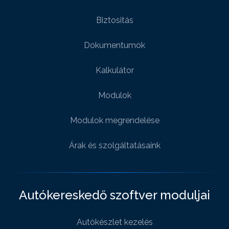
Biztositás
Dokumentumok
Kalkulátor
Modulok
Modulok megrendelése
Árak és szolgáltatásaink
Autókereskedő szoftver moduljai
Autókészlet kezelés