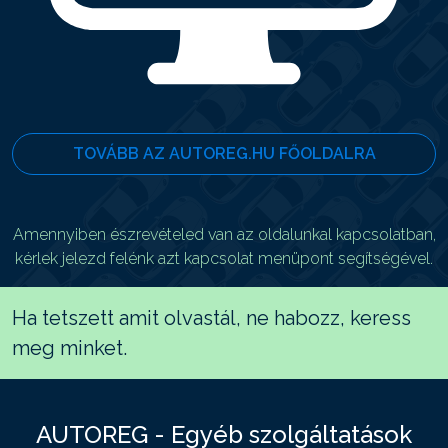
TOVÁBB AZ AUTOREG.HU FŐOLDALRA
Amennyiben észrevételed van az oldalunkal kapcsolatban,
kérlek jelezd felénk azt kapcsolat menüpont segítségével.
Ha tetszett amit olvastál, ne habozz, keress
meg minket.
AUTOREG - Egyéb szolgáltatások