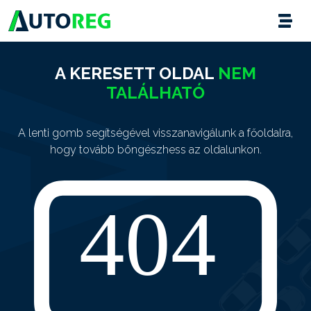
A KERESETT OLDAL
NEM
TALÁLHATÓ
A lenti gomb segítségével visszanavigálunk a főoldalra,
hogy tovább böngészhess az oldalunkon.