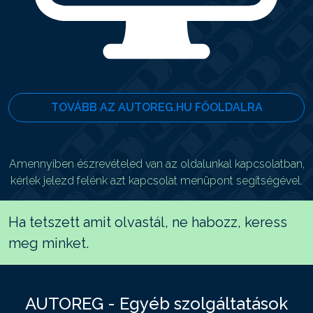
TOVÁBB AZ AUTOREG.HU FŐOLDALRA
Amennyiben észrevételed van az oldalunkal kapcsolatban,
kérlek jelezd felénk azt kapcsolat menüpont segítségével.
Ha tetszett amit olvastál, ne habozz, keress
meg minket.
AUTOREG - Egyéb szolgáltatások