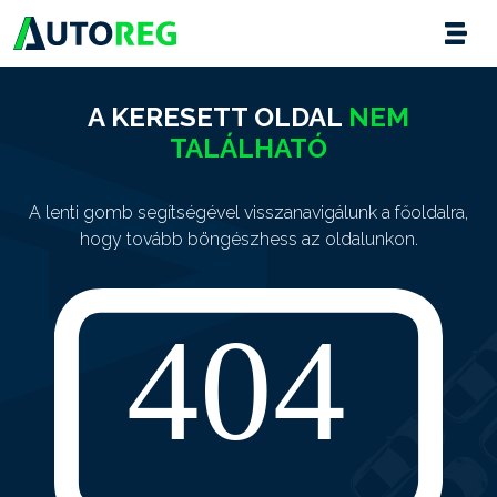
A KERESETT OLDAL
NEM
TALÁLHATÓ
A lenti gomb segítségével visszanavigálunk a főoldalra,
hogy tovább böngészhess az oldalunkon.