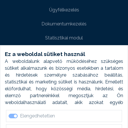
Ügyfélkezelés
Dokumentumkezelés
Statisztikai modul
Weboldal modul
Ez a weboldal sütiket használ
A weboldalunk alapvető működéséhez szükséges
Fényképtár extra modul
sütiket alkalmazunk és bizonyos esetekben a tartalom
és hirdetések személyre szabásához beállítás,
Autómosó modul
statisztikai és marketing sütiket is használunk. Emellett
előfordulhat, hogy közösségi média, hirdetési, és
Feladatütemezés
elemző partnereinkkel megosztjuk az Ön
weboldalhasználati adatait, akik azokat egyéb
Készletfinanszírozás
forrásokból gyűjtött adatokkal kombinálhatják. A sütik
Elengedhetetlen
elfogadásával kapcsolatosan naplózást végzünk és
ezen adatokat 6 hónap után automatikusan töröljük. A