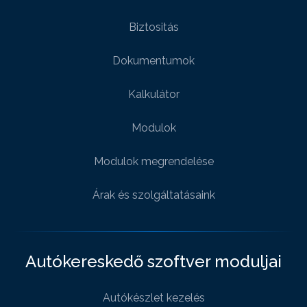
Biztositás
Dokumentumok
Kalkulátor
Modulok
Modulok megrendelése
Árak és szolgáltatásaink
Autókereskedő szoftver moduljai
Autókészlet kezelés