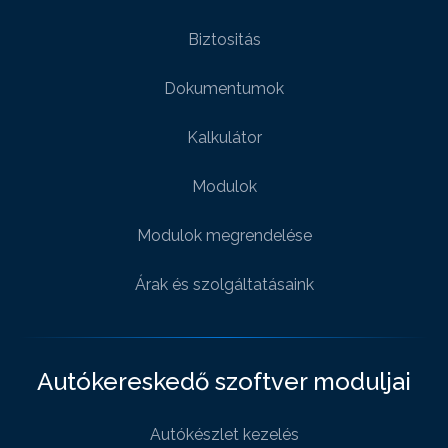
Biztositás
Dokumentumok
Kalkulátor
Modulok
Modulok megrendelése
Árak és szolgáltatásaink
Autókereskedő szoftver moduljai
Autókészlet kezelés