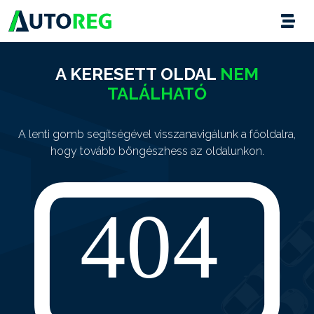
A KERESETT OLDAL
NEM
TALÁLHATÓ
A lenti gomb segítségével visszanavigálunk a főoldalra,
hogy tovább böngészhess az oldalunkon.