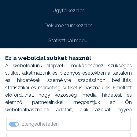
Ügyfélkezelés
Dokumentumkezelés
Statisztikai modul
Weboldal modul
Ez a weboldal sütiket használ
A weboldalunk alapvető működéséhez szükséges
Fényképtár extra modul
sütiket alkalmazunk és bizonyos esetekben a tartalom
és hirdetések személyre szabásához beállítás,
Autómosó modul
statisztikai és marketing sütiket is használunk. Emellett
előfordulhat, hogy közösségi média, hirdetési, és
Feladatütemezés
elemző partnereinkkel megosztjuk az Ön
weboldalhasználati adatait, akik azokat egyéb
Készletfinanszírozás
forrásokból gyűjtött adatokkal kombinálhatják. A sütik
Elengedhetetlen
elfogadásával kapcsolatosan naplózást végzünk és
ezen adatokat 6 hónap után automatikusan töröljük. A