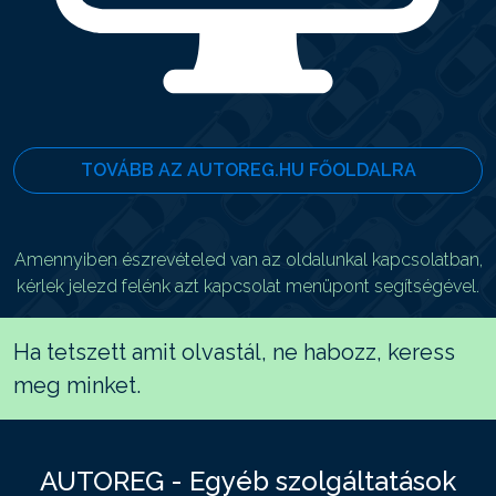
TOVÁBB AZ AUTOREG.HU FŐOLDALRA
Amennyiben észrevételed van az oldalunkal kapcsolatban,
kérlek jelezd felénk azt kapcsolat menüpont segítségével.
Ha tetszett amit olvastál, ne habozz, keress
meg minket.
AUTOREG - Egyéb szolgáltatások