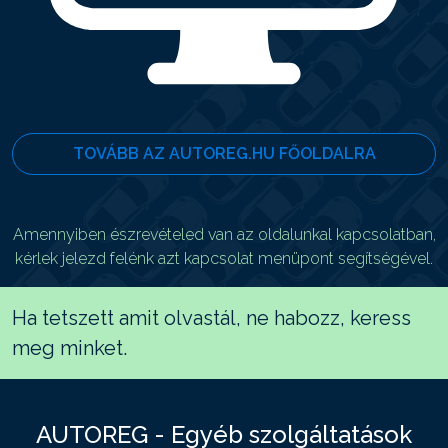
TOVÁBB AZ AUTOREG.HU FŐOLDALRA
Amennyiben észrevételed van az oldalunkal kapcsolatban,
kérlek jelezd felénk azt kapcsolat menüpont segítségével.
Ha tetszett amit olvastál, ne habozz, keress
meg minket.
AUTOREG - Egyéb szolgáltatások