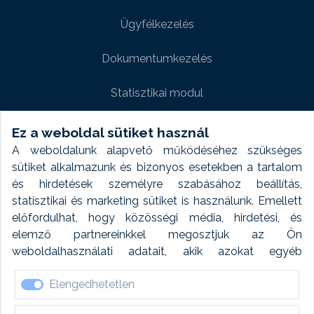
Ügyfélkezelés
Dokumentumkezelés
Statisztikai modul
Weboldal modul
Ez a weboldal sütiket használ
A weboldalunk alapvető működéséhez szükséges
Fényképtár extra modul
sütiket alkalmazunk és bizonyos esetekben a tartalom
és hirdetések személyre szabásához beállítás,
Autómosó modul
statisztikai és marketing sütiket is használunk. Emellett
előfordulhat, hogy közösségi média, hirdetési, és
Feladatütemezés
elemző partnereinkkel megosztjuk az Ön
weboldalhasználati adatait, akik azokat egyéb
Készletfinanszírozás
forrásokból gyűjtött adatokkal kombinálhatják. A sütik
Elengedhetetlen
elfogadásával kapcsolatosan naplózást végzünk és
ezen adatokat 6 hónap után automatikusan töröljük. A