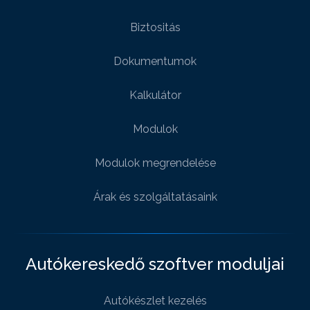
Biztositás
Dokumentumok
Kalkulátor
Modulok
Modulok megrendelése
Árak és szolgáltatásaink
Autókereskedő szoftver moduljai
Autókészlet kezelés