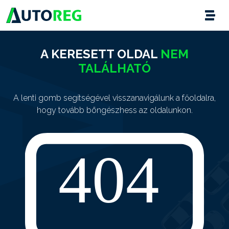
A KERESETT OLDAL
NEM
TALÁLHATÓ
A lenti gomb segítségével visszanavigálunk a főoldalra,
hogy tovább böngészhess az oldalunkon.