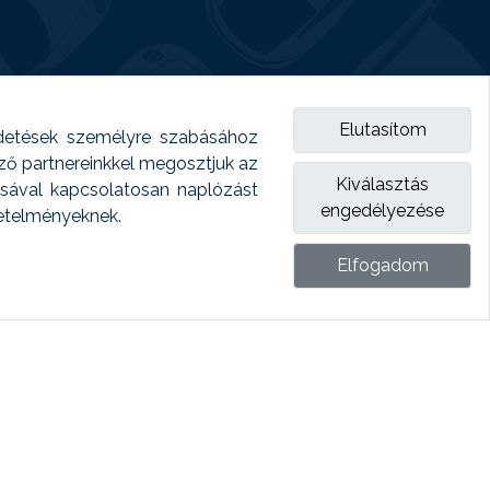
Elutasítom
detések személyre szabásához
emző partnereinkkel megosztjuk az
Kiválasztás
ásával kapcsolatosan naplózást
engedélyezése
vetelményeknek.
Elfogadom
ket.