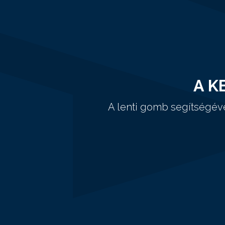
A K
A lenti gomb segítségév