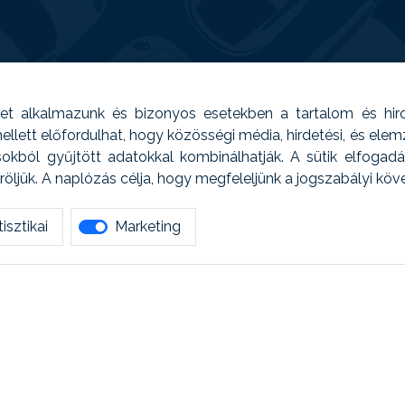
t alkalmazunk és bizonyos esetekben a tartalom és hir
 Emellett előfordulhat, hogy közösségi média, hirdetési, és el
sokból gyűjtött adatokkal kombinálhatják. A sütik elfogad
ljük. A naplózás célja, hogy megfeleljünk a jogszabályi kö
isztikai
Marketing
tetszett amit olvastál, ne habozz, keress meg min
AUTOREG - Egyéb szolgáltatások