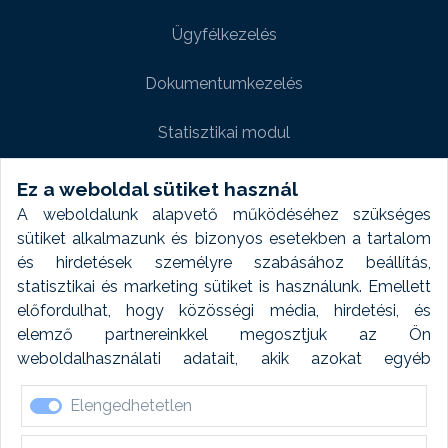
Ügyfélkezelés
Dokumentumkezelés
Statisztikai modul
Weboldal modul
Ez a weboldal sütiket használ
A weboldalunk alapvető működéséhez szükséges
Fényképtár extra modul
sütiket alkalmazunk és bizonyos esetekben a tartalom
és hirdetések személyre szabásához beállítás,
Autómosó modul
statisztikai és marketing sütiket is használunk. Emellett
előfordulhat, hogy közösségi média, hirdetési, és
Feladatütemezés
elemző partnereinkkel megosztjuk az Ön
weboldalhasználati adatait, akik azokat egyéb
Készletfinanszírozás
forrásokból gyűjtött adatokkal kombinálhatják. A sütik
Elengedhetetlen
elfogadásával kapcsolatosan naplózást végzünk és
ezen adatokat 6 hónap után automatikusan töröljük. A