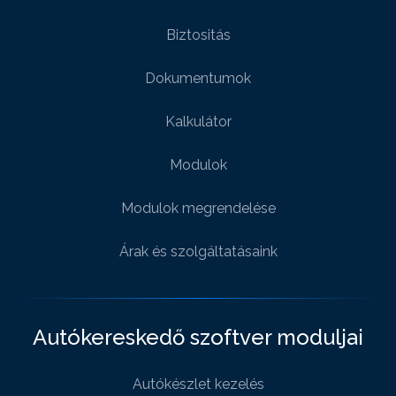
Biztositás
Dokumentumok
Kalkulátor
Modulok
Modulok megrendelése
Árak és szolgáltatásaink
Autókereskedő szoftver moduljai
Autókészlet kezelés