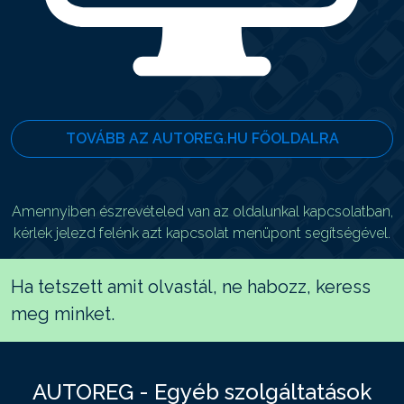
TOVÁBB AZ AUTOREG.HU FŐOLDALRA
Amennyiben észrevételed van az oldalunkal kapcsolatban,
kérlek jelezd felénk azt kapcsolat menüpont segítségével.
Ha tetszett amit olvastál, ne habozz, keress
meg minket.
AUTOREG - Egyéb szolgáltatások